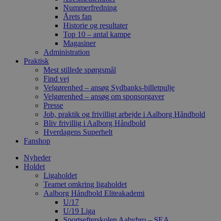
Nummerfredning
Årets fan
Historie og resultater
Top 10 – antal kampe
Magasiner
Administration
Praktisk
Mest stillede spørgsmål
Find vej
Velgørenhed – ansøg Sydbanks-billetpulje
Velgørenhed – ansøg om sponsorgaver
Presse
Job, praktik og frivilligt arbejde i Aalborg Håndbold
Bliv frivillig i Aalborg Håndbold
Hverdagens Superhelt
Fanshop
Nyheder
Holdet
Ligaholdet
Teamet omkring ligaholdet
Aalborg Håndbold Eliteakademi
U/17
U/19 Liga
Sportsefterskolen Aabybro – SEA