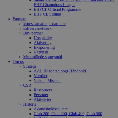
EHF Champions League
EHFCL Official Programme
EHF CL Stilling
Partnere
Vores samarbejdspartnere
Erhvervsnetværk
Bliv partner
Hospitality
Aktivering
Eksponering
Netværk
Mest stillede spørgsmål
Om os
Strategi
AAL IN for Aalborg Håndbold
Værdier
Vision | Mission
CSR
Ressourcer
Personer
Aktiviteter
Historie
A-landsholdsspillere
Club 200, Club 300, Club 400, Club 500