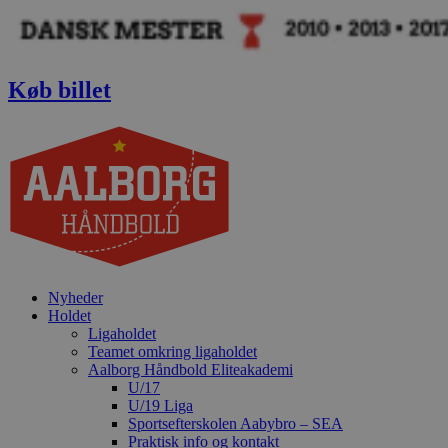
Videre
til
indhold
Køb billet
Nyheder
Holdet
Ligaholdet
Teamet omkring ligaholdet
Aalborg Håndbold Eliteakademi
U/17
U/19 Liga
Sportsefterskolen Aabybro – SEA
Praktisk info og kontakt