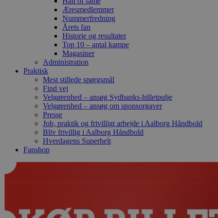
Hall of fame
Æresmedlemmer
Nummerfredning
Årets fan
Historie og resultater
Top 10 – antal kampe
Magasiner
Administration
Praktisk
Mest stillede spørgsmål
Find vej
Velgørenhed – ansøg Sydbanks-billetpulje
Velgørenhed – ansøg om sponsorgaver
Presse
Job, praktik og frivilligt arbejde i Aalborg Håndbold
Bliv frivillig i Aalborg Håndbold
Hverdagens Superhelt
Fanshop