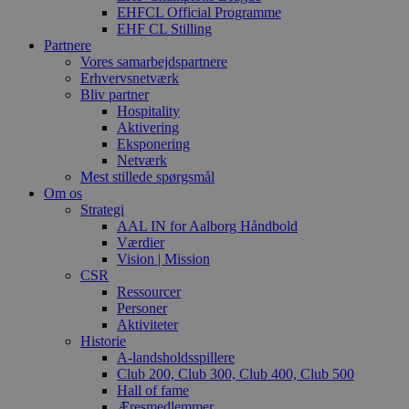
EHFCL Official Programme
EHF CL Stilling
Partnere
Vores samarbejdspartnere
Erhvervsnetværk
Bliv partner
Hospitality
Aktivering
Eksponering
Netværk
Mest stillede spørgsmål
Om os
Strategi
AAL IN for Aalborg Håndbold
Værdier
Vision | Mission
CSR
Ressourcer
Personer
Aktiviteter
Historie
A-landsholdsspillere
Club 200, Club 300, Club 400, Club 500
Hall of fame
Æresmedlemmer