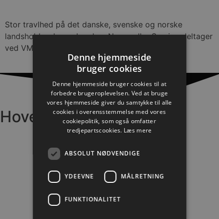
Stor travlhed på det danske, svenske og norske
landshold, selv om hverken Norge eller Sverige deltager
ved VM i Spanien.
Denne hjemmeside
bruger cookies
Denne hjemmeside bruger cookies til at
forbedre brugeroplevelsen. Ved at bruge
vores hjemmeside giver du samtykke til alle
Hovedpartnere
cookies i overensstemmelse med vores
cookiepolitik, som også omfatter
tredjepartscookies.
Læs mere
ABSOLUT NØDVENDIGE
YDEEVNE
MÅLRETNING
FUNKTIONALITET