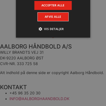
ACCEPTER ALLE
AFVIS ALLE
VIS DETALJER
AALBORG HÅNDBOLD A/S
Absolut nødvendige
Ydeevne
WILLY BRANDTS VEJ 31
Målretning
Funktionalitet
DK-9220 AALBORG ØST
Absolut nødvendige cookies muliggør
CVR-NR. 333 725 58
hjemmesidens grundlæggende funktionalitet
såsom brugerlogin og kontoadministration.
Alt indhold på denne side er copyright Aalborg Håndbold.
Hjemmesiden kan ikke bruges korrekt uden de
absolut nødvendige cookies.
Navn
Udbyder / Domæne
Udløbsd
KONTAKT
/dyna-.*/i
.aalborghaandbold.dk
Sessi
+45 96 35 20 30
INFO@AALBORGHAANDBOLD.DK
_dcid
1 år 
Google