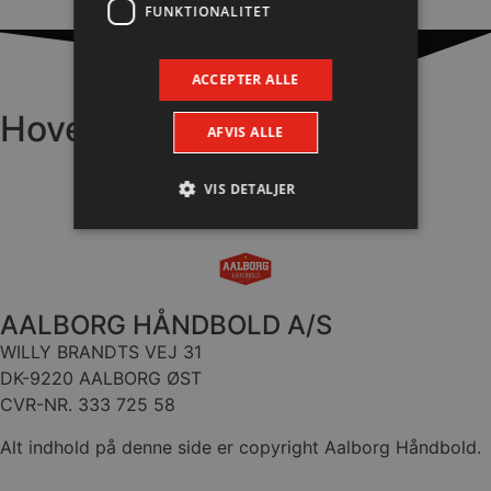
FUNKTIONALITET
ACCEPTER ALLE
Hovedpartnere
AFVIS ALLE
VIS DETALJER
Absolut nødvendige
Ydeevne
Målretning
Funktionalitet
AALBORG HÅNDBOLD A/S
Absolut nødvendige cookies muliggør
WILLY BRANDTS VEJ 31
hjemmesidens grundlæggende funktionalitet
DK-9220 AALBORG ØST
såsom brugerlogin og kontoadministration.
Hjemmesiden kan ikke bruges korrekt uden de
CVR-NR. 333 725 58
absolut nødvendige cookies.
Alt indhold på denne side er copyright Aalborg Håndbold.
Navn
Udbyder / Domæne
Udløbsd
/dyna-.*/i
.aalborghaandbold.dk
Sessi