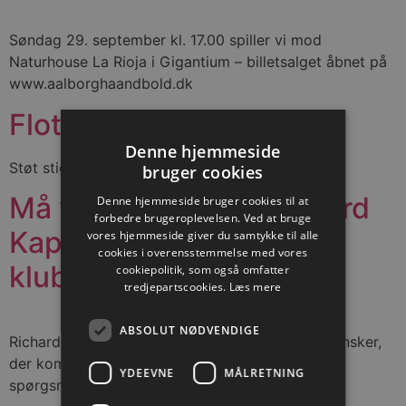
Søndag 29. september kl. 17.00 spiller vi mod
Naturhouse La Rioja i Gigantium – billetsalget åbnet på
www.aalborghaandbold.dk
Flot indsats ved HEI Cup
Denne hjemmeside
Støt stigende niveau og en finaleplads
bruger cookies
Må vi præsentere: Richard
Denne hjemmeside bruger cookies til at
forbedre brugeroplevelsen. Ved at bruge
Kappelin – ny spiller i
vores hjemmeside giver du samtykke til alle
cookies i overensstemmelse med vores
klubben
cookiepolitik, som også omfatter
tredjepartscookies.
Læs mere
ABSOLUT NØDVENDIGE
Richard Kappelin er ny makker til Ole Erevik, svensker,
der kommer via Spanien og Qatar, svarer på fem
YDEEVNE
MÅLRETNING
spørgsmål