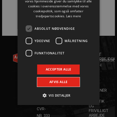
vores hjemmeside giver du samtykke til alle
cookies i overensstemmelse med vores
cookiepolitik, som også omfatter
tredjepartscookies.
Læs mere
ABSOLUT NØDVENDIGE
YDEEVNE
MÅLRETNING
AALBORG
KONTAKT
FUNKTIONALITET
HÅNDBOLD
+45 96
ANDET
35 20 30
A/S
SAMARBEJDSK
INFO@AALBORGHAANDBOLD.DK
YOUTH
WILLY
ACCEPTER ALLE
CAMP
2026
BRANDTS
SPAR
VEJ 31
AFVIS ALLE
NORD
DK-9220
STJERNER
AALBORG
VIS DETALJER
JOB,
PRAKTIK
ØST
OG
CVR-
FRIVILLIGT
ARBEJDE
NR. 333
Absolut nødvendige
Ydeevne