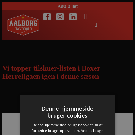
Køb billet
Dag:
6. januar 2015
Vi topper tilskuer-listen i Boxer
Herreligaen igen i denne sæson
54.820 tilskuere har hidtil set vores hjemmekampe i denne sæson –
på klar førsteplads i ligaen med 36.347 til vores hjemmekampe
Denne hjemmeside
bruger cookies
Denne hjemmeside bruger cookies til at
Hovedpartnere
forbedre brugeroplevelsen. Ved at bruge