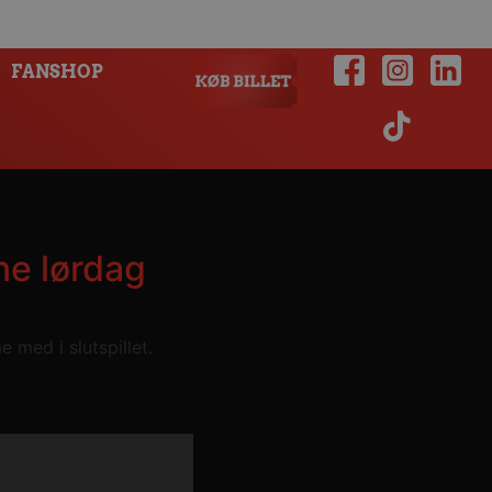
FANSHOP
ne lørdag
med i slutspillet.
ed Thisted.