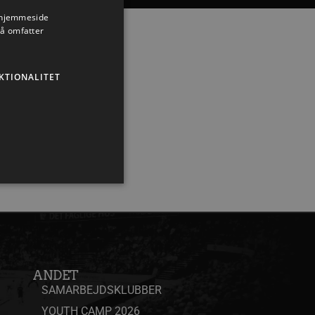
s hjemmeside
så omfatter
KTIONALITET
ministration. Hjemmesiden
ANDET
SAMARBEJDSKLUBBER
YOUTH CAMP 2026
ndividuelle klienter bag en