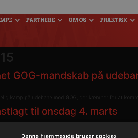
AMPE
PARTNERE
OM OS
PRAKTISK
015
tunet GOG-mandskab på udeba
nskelig kamp på udebane mod GOG, der kæmper for at komme 
stlagt til onsdag 4. marts
les onsdag 4. marts kl. 19.00 i Nordthy-Hallen i Sennels v
Denne hjemmeside bruger cookies