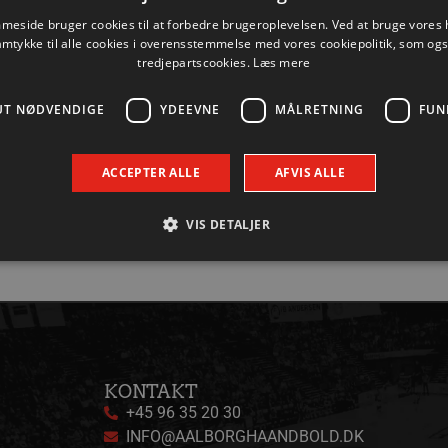
eside bruger cookies til at forbedre brugeroplevelsen. Ved at bruge vore
amtykke til alle cookies i overensstemmelse med vores cookiepolitik, som og
tredjepartscookies.
Læs mere
UT NØDVENDIGE
YDEEVNE
MÅLRETNING
FUN
ACCEPTER ALLE
AFVIS ALLE
VIS DETALJER
Absolut nødvendige
Ydeevne
Målretning
Funktionalitet
 muliggør hjemmesidens grundlæggende funktionalitet såsom brugerlogin og kontoad
n de absolut nødvendige cookies.
Udbyder / Domæne
Udløbsdato
Beskrivelse
KONTAKT
+45 96 35 20 30
.aalborghaandbold.dk
Session
Til visning af hjemmesidens funktioner
INFO@AALBORGHAANDBOLD.DK
1 år 1
Denne cookie bruges til at identificere i
Google