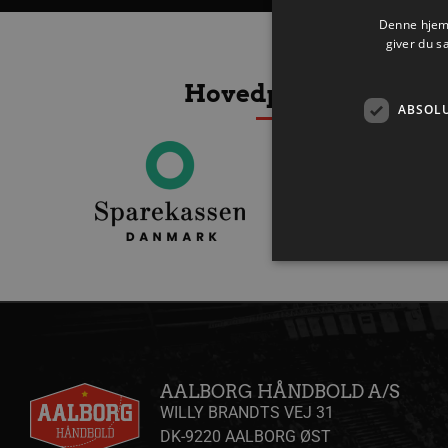
Denne hjemm
giver du s
Hovedpartnere
ABSOL
Absolut nødvendige cookies
kan ikke bruges korrekt ude
Navn
AALBORG HÅNDBOLD A/S
WILLY BRANDTS VEJ 31
/dyna-.*/i
DK-9220 AALBORG ØST
_dcid