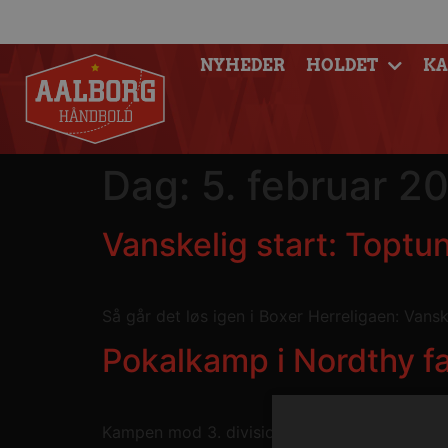
NYHEDER
HOLDET
K
Dag:
5. februar 2
Vanskelig start: Top
Så går det løs igen i Boxer Herreligaen: Va
Pokalkamp i Nordthy fa
Kampen mod 3. divisionsholdet IF Nordthy spil