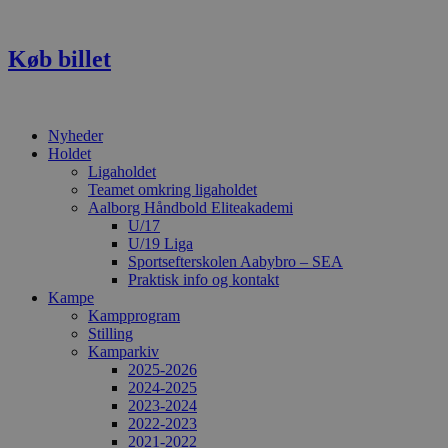
Videre
til
indhold
Køb billet
Nyheder
Holdet
Ligaholdet
Teamet omkring ligaholdet
Aalborg Håndbold Eliteakademi
U/17
U/19 Liga
Sportsefterskolen Aabybro – SEA
Praktisk info og kontakt
Kampe
Kampprogram
Stilling
Kamparkiv
2025-2026
2024-2025
2023-2024
2022-2023
2021-2022