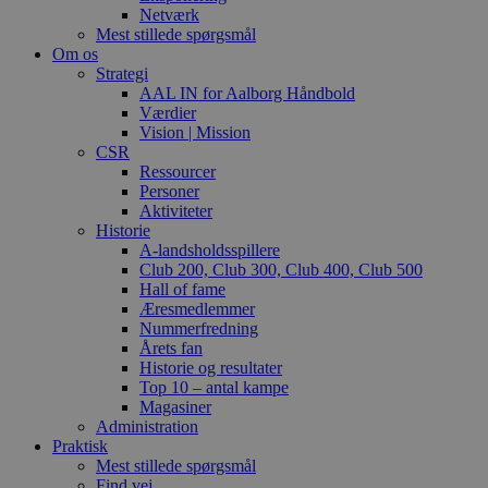
Netværk
Mest stillede spørgsmål
Om os
Strategi
AAL IN for Aalborg Håndbold
Værdier
Vision | Mission
CSR
Ressourcer
Personer
Aktiviteter
Historie
A-landsholdsspillere
Club 200, Club 300, Club 400, Club 500
Hall of fame
Æresmedlemmer
Nummerfredning
Årets fan
Historie og resultater
Top 10 – antal kampe
Magasiner
Administration
Praktisk
Mest stillede spørgsmål
Find vej