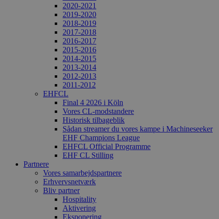
2020-2021
2019-2020
2018-2019
2017-2018
2016-2017
2015-2016
2014-2015
2013-2014
2012-2013
2011-2012
EHFCL
Final 4 2026 i Köln
Vores CL-modstandere
Historisk tilbageblik
Sådan streamer du vores kampe i Machineseeker
EHF Champions League
EHFCL Official Programme
EHF CL Stilling
Partnere
Vores samarbejdspartnere
Erhvervsnetværk
Bliv partner
Hospitality
Aktivering
Eksponering