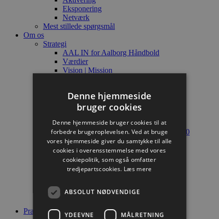
Eksponering
Netværk
Mest stillede spørgsmål
Om os
Strategi
AAL IN for Aalborg Håndbold
Værdier
Vision | Mission
CSR
Ressourcer
Denne hjemmeside
Personer
bruger cookies
Aktiviteter
Historie
Denne hjemmeside bruger cookies til at
A-landsholdsspillere
forbedre brugeroplevelsen. Ved at bruge
Club 200, Club 300, Club 400, Club 500
Hall of fame
vores hjemmeside giver du samtykke til alle
Æresmedlemmer
cookies i overensstemmelse med vores
Nummerfredning
cookiepolitik, som også omfatter
Årets fan
tredjepartscookies.
Læs mere
Historie og resultater
Top 10 – antal kampe
ABSOLUT NØDVENDIGE
Magasiner
Administration
Praktisk
YDEEVNE
MÅLRETNING