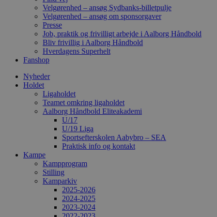
Velgørenhed – ansøg Sydbanks-billetpulje
Velgørenhed – ansøg om sponsorgaver
Presse
Job, praktik og frivilligt arbejde i Aalborg Håndbold
Bliv frivillig i Aalborg Håndbold
Hverdagens Superhelt
Fanshop
Nyheder
Holdet
Ligaholdet
Teamet omkring ligaholdet
Aalborg Håndbold Eliteakademi
U/17
U/19 Liga
Sportsefterskolen Aabybro – SEA
Praktisk info og kontakt
Kampe
Kampprogram
Stilling
Kamparkiv
2025-2026
2024-2025
2023-2024
2022-2023