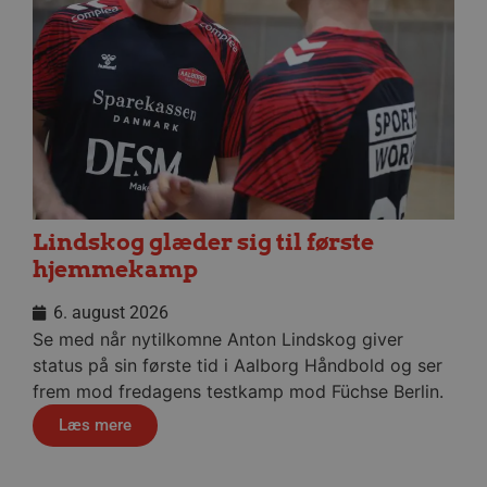
__cf_bm
29 minu
Cloudflare Inc.
56
.linkedin.com
sekund
Google Privacy Policy
Lindskog glæder sig til første
hjemmekamp
CookieScriptConsent
4 uger
CookieScript
dag
aalborghaandbold.dk
6. august 2026
Se med når nytilkomne Anton Lindskog giver
status på sin første tid i Aalborg Håndbold og ser
frem mod fredagens testkamp mod Füchse Berlin.
Læs mere
VISITOR_PRIVACY_METADATA
5 måne
YouTube
4 uge
.youtube.com