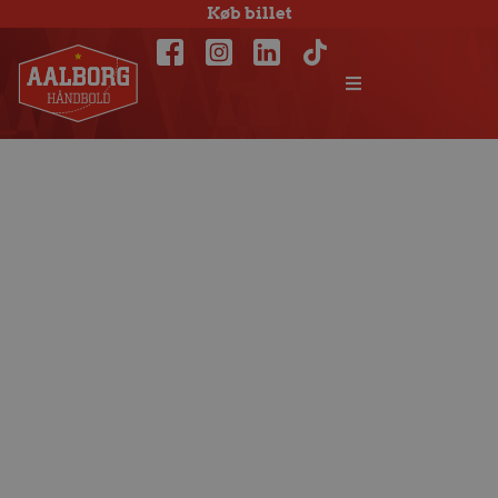
Køb billet
Aalborg Håndbold
melder alt udsolgt
til Barcelona-
kampen