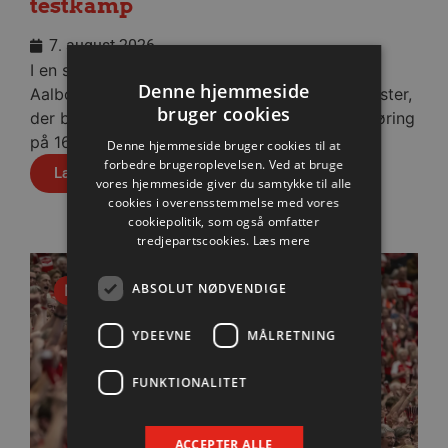
testkamp
7. august 2026
I en stopfyldt Sparekassen Danmark Arena fik
Denne hjemmeside
Aalborg Håndbold skovlen under de tyske gæster,
bruger cookies
der blev slået med cifrene 30-28 efter pauseføring
på 16-12.
Denne hjemmeside bruger cookies til at
forbedre brugeroplevelsen. Ved at bruge
Læs mere
vores hjemmeside giver du samtykke til alle
cookies i overensstemmelse med vores
cookiepolitik, som også omfatter
tredjepartscookies.
Læs mere
ABSOLUT NØDVENDIGE
Nyhed
YDEEVNE
MÅLRETNING
FUNKTIONALITET
ACCEPTER ALLE