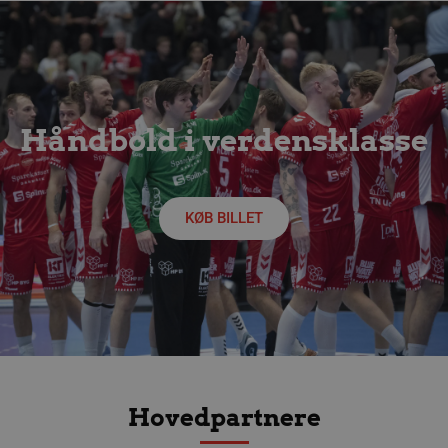
Håndbold i verdensklasse
lf-cmp-189350
aalborghaandbold.dk
1 år
KØB BILLET
Hovedpartnere
Navn
Udbyder / Domæne
Udløbsdato