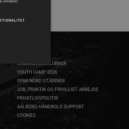
så omfatter
KTIONALITET
ANDET
SAMARBEJDSKLUBBER
YOUTH CAMP 2026
SPAR NORD STJERNER
ministration. Hjemmesiden
JOB, PRAKTIK OG FRIVILLIGT ARBEJDE
PRIVATLIVSPOLITIK
AALBORG HÅNDBOLD SUPPORT
COOKIES
ndividuelle klienter bag en
tillinger pr. klient. Den
g kan ikke fravælges.