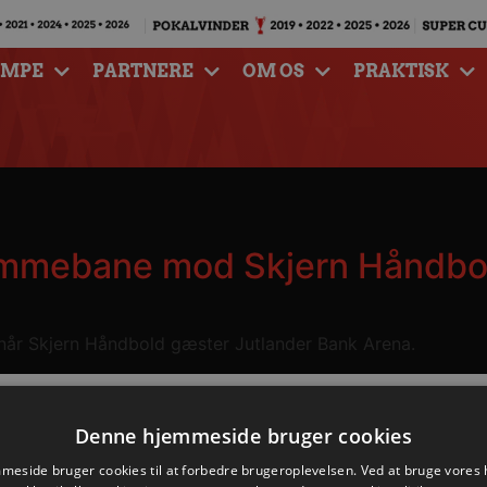
AMPE
PARTNERE
OM OS
PRAKTISK
jemmebane mod Skjern Håndbo
år Skjern Håndbold gæster Jutlander Bank Arena.
Denne hjemmeside bruger cookies
eside bruger cookies til at forbedre brugeroplevelsen. Ved at bruge vore