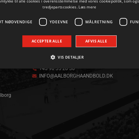
amtykke til alle cookies i overensstemmelse med vores cookiepolitik, som og
tredjepartscookies.
Læs mere
UT NØDVENDIGE
YDEEVNE
MÅLRETNING
FUN
ACCEPTER ALLE
AFVIS ALLE
VIS DETALJER
KONTAKT
+45 96 35 20 30
INFO@AALBORGHAANDBOLD.DK
Absolut nødvendige
Ydeevne
Målretning
Funktionalitet
 muliggør hjemmesidens grundlæggende funktionalitet såsom brugerlogin og kontoad
alborg
n de absolut nødvendige cookies.
Udbyder / Domæne
Udløbsdato
Beskrivelse
.aalborghaandbold.dk
Session
Til visning af hjemmesidens funktioner
1 år 1
Denne cookie bruges til at identificere i
Google
måned
delt IP-adresse og anvende sikkerhedsinds
.aalborghaandbold.dk
er nødvendig for webstedets sikkerhed o