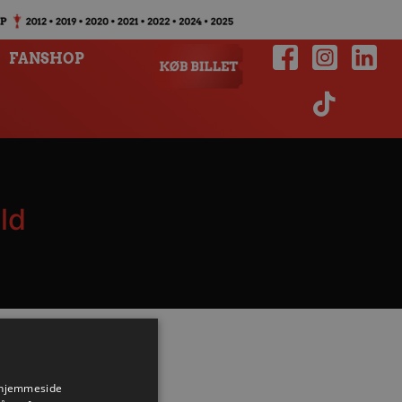
FANSHOP
ld
s hjemmeside