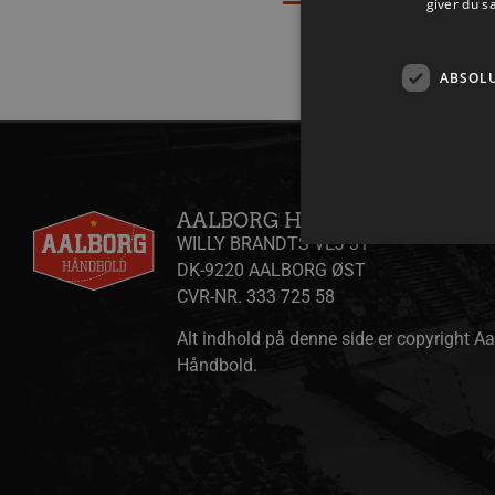
giver du s
ABSOL
AALBORG HÅNDBOLD A/S
WILLY BRANDTS VEJ 31
DK-9220 AALBORG ØST
CVR-NR. 333 725 58
Absolut nødvendige cookies
Alt indhold på denne side er copyright A
kan ikke bruges korrekt ude
Håndbold.
Navn
/dyna-.*/i
_dcid