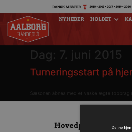
NYHEDER
HOLDET
K
Dag:
7. juni 2015
Turneringsstart på h
Sæsonen åbnes med et vaske ægte topbrag n
Hovedpartnere
Denne hjemm