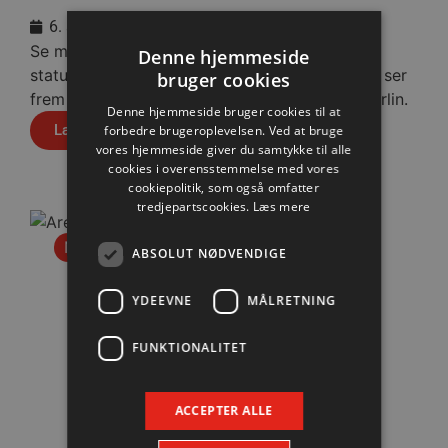
6. august 2026
Se med når nytilkomne Anton Lindskog giver
Denne hjemmeside
status på sin første tid i Aalborg Håndbold og ser
bruger cookies
frem mod fredagens testkamp mod Füchse Berlin.
Denne hjemmeside bruger cookies til at
Læs mere
forbedre brugeroplevelsen. Ved at bruge
vores hjemmeside giver du samtykke til alle
cookies i overensstemmelse med vores
cookiepolitik, som også omfatter
tredjepartscookies.
Læs mere
Nyhed
ABSOLUT NØDVENDIGE
YDEEVNE
MÅLRETNING
FUNKTIONALITET
ACCEPTER ALLE