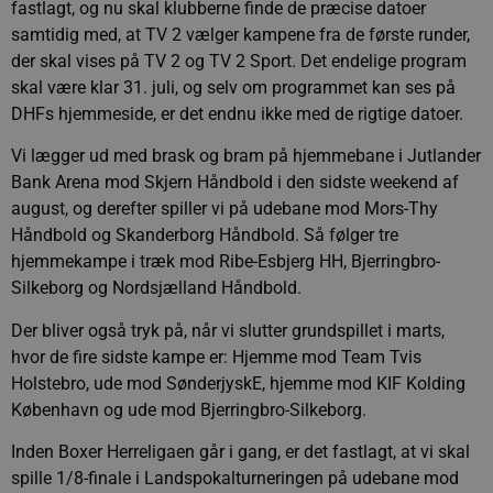
fastlagt, og nu skal klubberne finde de præcise datoer
samtidig med, at TV 2 vælger kampene fra de første runder,
der skal vises på TV 2 og TV 2 Sport. Det endelige program
skal være klar 31. juli, og selv om programmet kan ses på
DHFs hjemmeside, er det endnu ikke med de rigtige datoer.
Vi lægger ud med brask og bram på hjemmebane i Jutlander
Bank Arena mod Skjern Håndbold i den sidste weekend af
august, og derefter spiller vi på udebane mod Mors-Thy
Håndbold og Skanderborg Håndbold. Så følger tre
hjemmekampe i træk mod Ribe-Esbjerg HH, Bjerringbro-
Silkeborg og Nordsjælland Håndbold.
Der bliver også tryk på, når vi slutter grundspillet i marts,
hvor de fire sidste kampe er: Hjemme mod Team Tvis
Holstebro, ude mod SønderjyskE, hjemme mod KIF Kolding
København og ude mod Bjerringbro-Silkeborg.
Inden Boxer Herreligaen går i gang, er det fastlagt, at vi skal
spille 1/8-finale i Landspokalturneringen på udebane mod