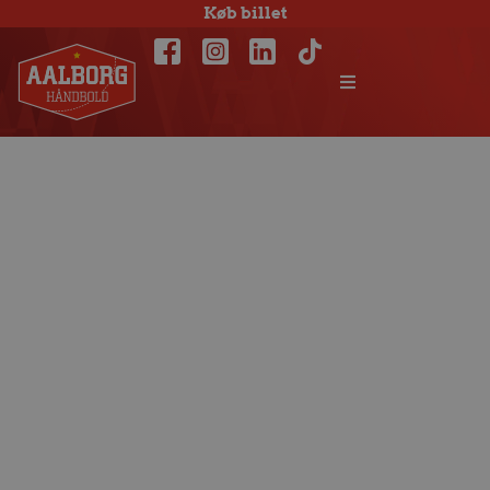
Køb billet
Turneringsstart
på hjemmebane
mod Skjern
Håndbold