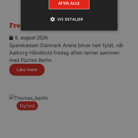
AFVIS ALLE
VIS DETALJER
Fredagens testbrag totalt udsolgt
6. august 2026
Absolut nødvendige
Ydeevne
Sparekassen Danmark Arena bliver helt fyldt, når
Målretning
Funktionalitet
Aalborg Håndbold fredag aften tørner sammen
med Füchse Berlin.
Absolut nødvendige cookies muliggør
hjemmesidens grundlæggende funktionalitet
Læs mere
såsom brugerlogin og kontoadministration.
Hjemmesiden kan ikke bruges korrekt uden de
absolut nødvendige cookies.
Navn
Udbyder / Domæne
Udløbsd
/dyna-.*/i
.aalborghaandbold.dk
Sessi
Nyhed
_dcid
1 år 
Google
måne
.aalborghaandbold.dk