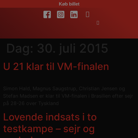
Køb billet
Dag:
30. juli 2015
U 21 klar til VM-finalen
Simon Hald, Magnus Saugstrup, Christian Jensen og
Stefan Madsen er klar til VM-finalen i Brasilien efter sejr
på 28-26 over Tyskland
Lovende indsats i to
testkampe – sejr og