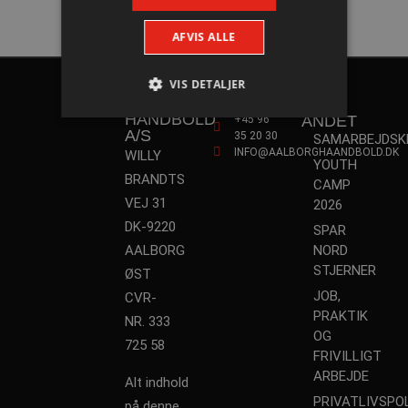
AFVIS ALLE
VIS DETALJER
AALBORG
KONTAKT
HÅNDBOLD
ANDET
+45 96
A/S
35 20 30
SAMARBEJDSK
INFO@AALBORGHAANDBOLD.DK
Absolut nødvendige
Ydeevne
WILLY
YOUTH
BRANDTS
Målretning
Funktionalitet
CAMP
VEJ 31
2026
Absolut nødvendige cookies muliggør
DK-9220
hjemmesidens grundlæggende funktionalitet
SPAR
såsom brugerlogin og kontoadministration.
AALBORG
NORD
Hjemmesiden kan ikke bruges korrekt uden de
STJERNER
absolut nødvendige cookies.
ØST
JOB,
CVR-
Navn
Udbyder / Domæne
Udløbsd
PRAKTIK
NR. 333
/dyna-.*/i
.aalborghaandbold.dk
Sessi
OG
725 58
FRIVILLIGT
ARBEJDE
_dcid
1 år 
Google
Alt indhold
måne
.aalborghaandbold.dk
PRIVATLIVSPOL
på denne