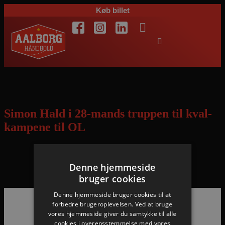
Køb billet
Dag:
9. marts 2016
Simon Hald i 28-mands truppen til kval-
kampene til OL
Landstræneren har sat navne på de 28 spillere, han kan vælge
Denne hjemmeside
imellem til de tre kval-kampe i Herning 8.-10. april
bruger cookies
Denne hjemmeside bruger cookies til at
forbedre brugeroplevelsen. Ved at bruge
vores hjemmeside giver du samtykke til alle
Hovedpartnere
cookies i overensstemmelse med vores