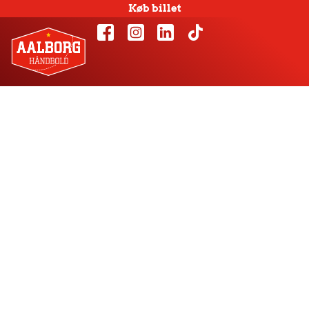
Køb billet
Simon Hald i 28-
mands truppen til
kval-kampene til
OL