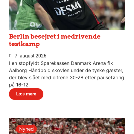
Berlin besejret i medrivende
testkamp
7. august 2026
I en stopfyldt Sparekassen Danmark Arena fik
Aalborg Håndbold skovlen under de tyske gæster,
der blev slået med cifrene 30-28 efter pauseføring
på 16-12.
Læs mere
Nyhed