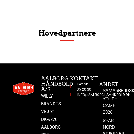
Hovedpartnere
AALBORG
KONTAKT
HÅNDBOLD
ANDET
+45 96
A/S
35 20 30
SAMARBEJDSK
INFO@AALBORGHAANDBOLD.DK
WILLY
YOUTH
BRANDTS
CAMP
VEJ 31
2026
DK-9220
SPAR
AALBORG
NORD
STJERNER