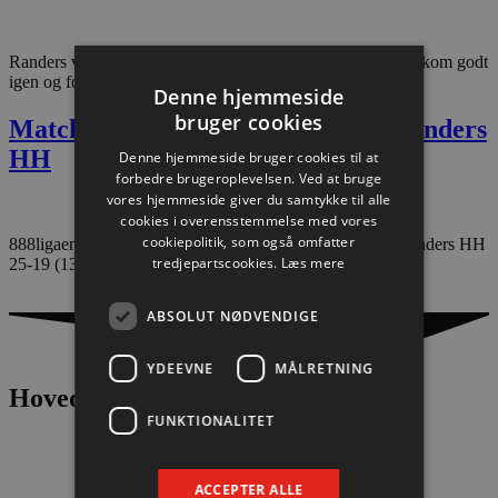
Randers var i teten i 1. halvleg på vores svagheder, men vi kom godt
igen og forsvarede førstepladsen med sikker sejr
Denne hjemmeside
bruger cookies
Matchfacts: Aalborg Håndbold – Randers
HH
Denne hjemmeside bruger cookies til at
forbedre brugeroplevelsen. Ved at bruge
vores hjemmeside giver du samtykke til alle
cookies i overensstemmelse med vores
cookiepolitik, som også omfatter
888ligaen, Jutlander Bank Arena: Aalborg Håndbold – Randers HH
tredjepartscookies.
Læs mere
25-19 (13-12).
ABSOLUT NØDVENDIGE
YDEEVNE
MÅLRETNING
Hovedpartnere
FUNKTIONALITET
ACCEPTER ALLE