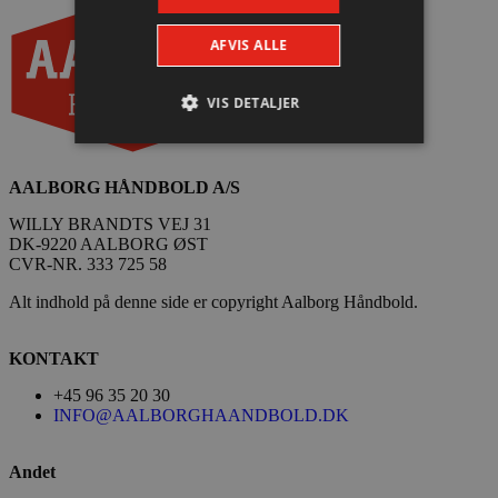
AFVIS ALLE
VIS DETALJER
AALBORG HÅNDBOLD A/S
Absolut nødvendige
Ydeevne
Målretning
Funktionalitet
WILLY BRANDTS VEJ 31
DK-9220 AALBORG ØST
Absolut nødvendige cookies muliggør
CVR-NR. 333 725 58
hjemmesidens grundlæggende funktionalitet
såsom brugerlogin og kontoadministration.
Alt indhold på denne side er copyright Aalborg Håndbold.
Hjemmesiden kan ikke bruges korrekt uden de
absolut nødvendige cookies.
KONTAKT
Navn
Udbyder / Domæne
Udløbsd
+45 96 35 20 30
/dyna-.*/i
.aalborghaandbold.dk
Sessi
INFO@AALBORGHAANDBOLD.DK
_dcid
1 år 
Google
Andet
måne
.aalborghaandbold.dk