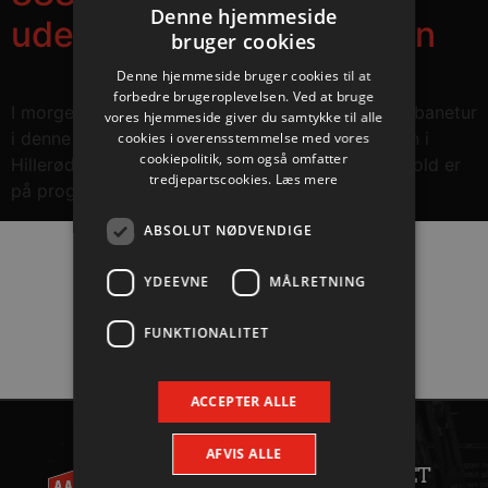
Denne hjemmeside
udebanetur står for døren
bruger cookies
Denne hjemmeside bruger cookies til at
forbedre brugeroplevelsen. Ved at bruge
I morgen drager vi på den længste nationale udebanetur
vores hjemmeside giver du samtykke til alle
i denne sæson. Turen går til Frederiksborg-Hallen i
cookies i overensstemmelse med vores
cookiepolitik, som også omfatter
Hillerød, hvor et møde med Nordsjælland Håndbold er
tredjepartscookies.
Læs mere
på programmet. Kampstart er kl. 19.00.
ABSOLUT NØDVENDIGE
Hovedpartnere
YDEEVNE
MÅLRETNING
FUNKTIONALITET
ACCEPTER ALLE
AALBORG
KONTAKT
AFVIS ALLE
HÅNDBOLD
ANDET
+45 96