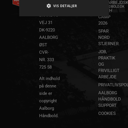
A/S
35 20 30
SAMARBEJDSK
VIS DETALJER
INFO@AALBORGHAANDBOLD.DK
WILLY
YOUTH
BRANDTS
CAMP
VEJ 31
2026
Absolut nødvendige
Ydeevne
DK-9220
SPAR
Målretning
Funktionalitet
AALBORG
NORD
STJERNER
ØST
Absolut nødvendige cookies muliggør
hjemmesidens grundlæggende funktionalitet
JOB,
CVR-
såsom brugerlogin og kontoadministration.
PRAKTIK
NR. 333
Hjemmesiden kan ikke bruges korrekt uden de
OG
absolut nødvendige cookies.
725 58
FRIVILLIGT
Navn
Udbyder / Domæne
Udløbsd
ARBEJDE
Alt indhold
/dyna-.*/i
.aalborghaandbold.dk
Sessi
PRIVATLIVSPOL
på denne
AALBORG
side er
_dcid
1 år 
Google
HÅNDBOLD
copyright
måne
.aalborghaandbold.dk
SUPPORT
Aalborg
COOKIES
Håndbold.