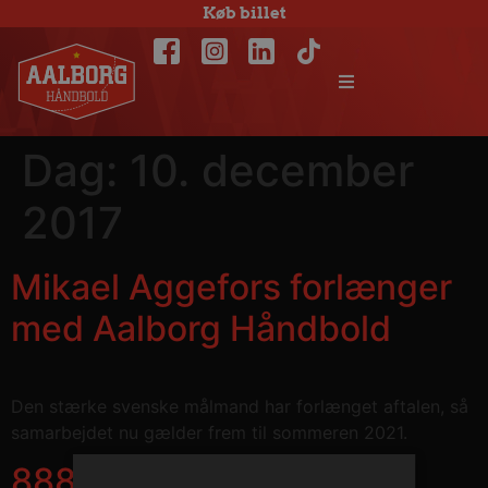
Køb billet
Dag:
10. december
2017
Mikael Aggefors forlænger
med Aalborg Håndbold
Den stærke svenske målmand har forlænget aftalen, så
samarbejdet nu gælder frem til sommeren 2021.
888ligaens længste