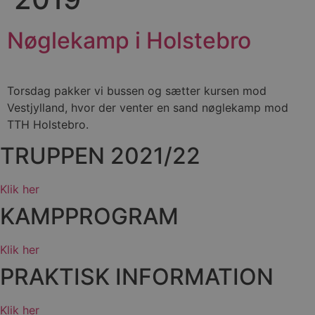
bcookie
1 år
Microsoft Corporation
.linkedin.com
Nøglekamp i Holstebro
189369-sid-
.aalborg-
4 minutter
__Secure-
.youtube.com
5 måneder
seen
handbold.campaign.playable.com
59
ROLLOUT_TOKEN
4 uger
sekunder
Torsdag pakker vi bussen og sætter kursen mod
Vestjylland, hvor der venter en sand nøglekamp mod
TTH Holstebro.
TRUPPEN 2021/22
FPAU
.aalborghaandbold.dk
2 måneder
4 uger
Klik her
HLSession
aalborghaandbold.dk
29 minutter
59
KAMPPROGRAM
sekunder
Klik her
PRAKTISK INFORMATION
VISITOR_INFO1_LIVE
5 måneder
Google LLC
4 uger
.youtube.com
Klik her