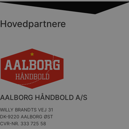
Hovedpartnere
FPID
1 år 1
Google
måned
.aalborghaandbold.dk
_fbp
2 måneder
Meta Platform Inc.
4 uger
.aalborghaandbold.dk
lidc
1 dag
Microsoft Corporation
.linkedin.com
HLNewVisitor
aalborghaandbold.dk
1 år
AALBORG HÅNDBOLD A/S
WILLY BRANDTS VEJ 31
DK-9220 AALBORG ØST
CVR-NR. 333 725 58
YSC
Session
Google LLC