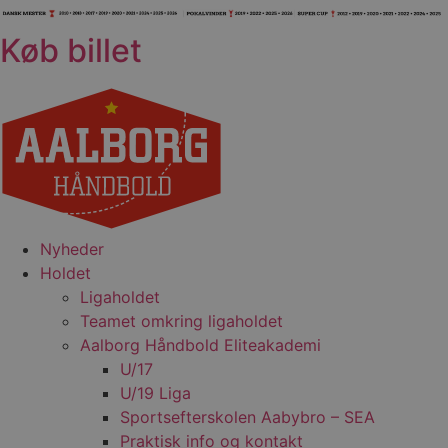
Videre
til
Køb billet
indhold
Nyheder
Holdet
Ligaholdet
Teamet omkring ligaholdet
Aalborg Håndbold Eliteakademi
U/17
U/19 Liga
Sportsefterskolen Aabybro – SEA
Praktisk info og kontakt