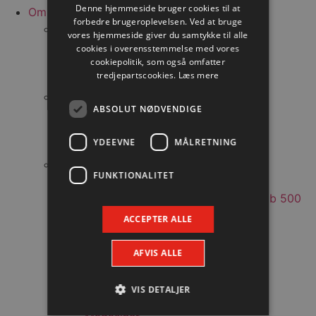
Denne hjemmeside bruger cookies til at
Om os
forbedre brugeroplevelsen. Ved at bruge
Strategi
vores hjemmeside giver du samtykke til alle
AAL IN for Aalborg Håndbold
cookies i overensstemmelse med vores
cookiepolitik, som også omfatter
Værdier
tredjepartscookies.
Læs mere
Vision | Mission
CSR
ABSOLUT NØDVENDIGE
Ressourcer
Personer
YDEEVNE
MÅLRETNING
Aktiviteter
Historie
FUNKTIONALITET
A-landsholdsspillere
Club 200, Club 300, Club 400, Club 500
Hall of fame
ACCEPTER ALLE
Æresmedlemmer
Nummerfredning
AFVIS ALLE
Årets fan
Historie og resultater
VIS DETALJER
Top 10 – antal kampe