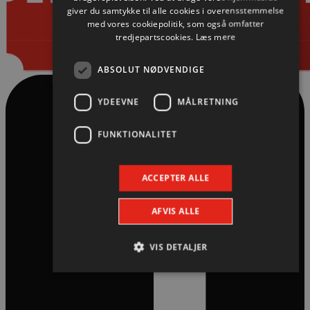
giver du samtykke til alle cookies i overensstemmelse
med vores cookiepolitik, som også omfatter
tredjepartscookies.
Læs mere
ABSOLUT NØDVENDIGE
YDEEVNE
MÅLRETNING
FUNKTIONALITET
ACCEPTER ALLE
AFVIS ALLE
VIS DETALJER
Absolut nødvendige
Ydeevne
Målretning