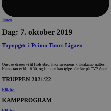
lf-cmp-189350
aalborghaandbold.dk
1 
Tiktok
Dag:
7. oktober 2019
Topopgør i Primo Tours Ligaen
Navn
Udbyder / Domæne
Udløbsdato
Navn
Udbyder / Domæne
Udløbsdato
Beskrivelse
popupshow
.aalborghaandbold.dk
Session
Onsdag drager vi til Holstebro, hvor sæsonens 7. ligakamp spilles.
_gtmeec
.aalborghaandbold.dk
2 måneder
Denne cookie
Navn
Udbyder / Domæne
Udløbsdato
Kampstart er kl. 18.30, og kampen kan følges direkte på TV2 Sport.
4 uger
at lette spor
189350-sid
.aalborghaandbold.dk
4 minutter
analyse af b
fbevents.js
.facebook.net
4 uger 2
59
interaktion 
TRUPPEN 2021/22
dage
sekunder
hjemmeside
markedsføring
Det samler 
1810443049197060
.facebook.net
4 uger 2
Klik her
brugeradfær
dage
engagement 
marketing, 
KAMPPROGRAM
at forbedre s
FPLC
.aalborghaandbold.dk
forbedre
20 timer
brugeropleve
Trackerdmo
.jcd.dk
4 uger 2
Klik her