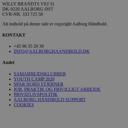
__Secure-
.youtube.com
5 måneder
seen
handbold.campaign.playable.com
59
WILLY BRANDTS VEJ 31
ROLLOUT_TOKEN
4 uger
sekunder
DK-9220 AALBORG ØST
CVR-NR. 333 725 58
Alt indhold på denne side er copyright Aalborg Håndbold.
KONTAKT
+45 96 35 20 30
FPAU
.aalborghaandbold.dk
2 måneder
4 uger
INFO@AALBORGHAANDBOLD.DK
HLSession
aalborghaandbold.dk
29 minutter
59
Andet
sekunder
SAMARBEJDSKLUBBER
YOUTH CAMP 2026
SPAR NORD STJERNER
JOB, PRAKTIK OG FRIVILLIGT ARBEJDE
VISITOR_INFO1_LIVE
5 måneder
Google LLC
PRIVATLIVSPOLITIK
4 uger
.youtube.com
AALBORG HÅNDBOLD SUPPORT
COOKIES