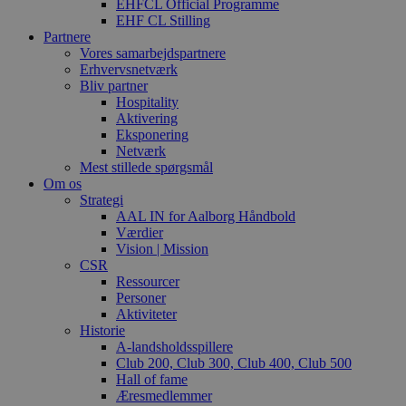
EHFCL Official Programme
EHF CL Stilling
Partnere
Vores samarbejdspartnere
Erhvervsnetværk
Bliv partner
Hospitality
Aktivering
Eksponering
Netværk
Mest stillede spørgsmål
Om os
Strategi
AAL IN for Aalborg Håndbold
Værdier
Vision | Mission
CSR
Ressourcer
Personer
Aktiviteter
Historie
A-landsholdsspillere
Club 200, Club 300, Club 400, Club 500
Hall of fame
Æresmedlemmer