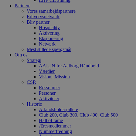
EHF CL Stilling
Partnere
Vores samarbejdspartnere
Erhvervsnetværk
Bliv partner
Hospitality
Aktivering
Eksponering
Netværk
Mest stillede spørgsmål
Om os
Strategi
AAL IN for Aalborg Håndbold
Værdier
Vision | Mission
CSR
Ressourcer
Personer
Aktiviteter
Historie
A-landsholdsspillere
Club 200, Club 300, Club 400, Club 500
Hall of fame
Æresmedlemmer
Nummerfredning