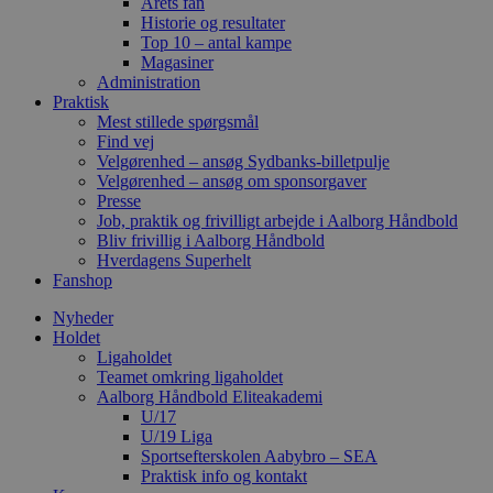
Årets fan
Historie og resultater
Top 10 – antal kampe
Magasiner
Administration
Praktisk
Mest stillede spørgsmål
Find vej
Velgørenhed – ansøg Sydbanks-billetpulje
Velgørenhed – ansøg om sponsorgaver
Presse
Job, praktik og frivilligt arbejde i Aalborg Håndbold
Bliv frivillig i Aalborg Håndbold
Hverdagens Superhelt
Fanshop
Nyheder
Holdet
Ligaholdet
Teamet omkring ligaholdet
Aalborg Håndbold Eliteakademi
U/17
U/19 Liga
Sportsefterskolen Aabybro – SEA
Praktisk info og kontakt