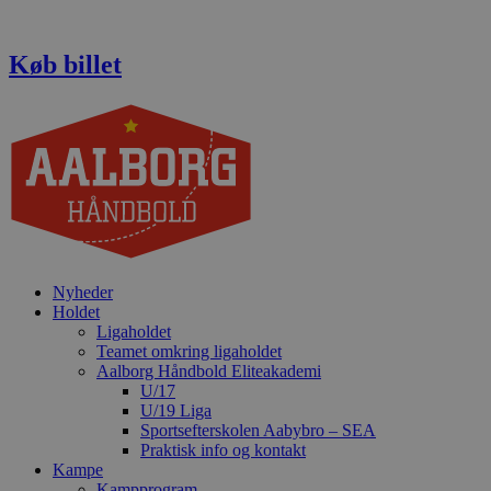
Videre
til
indhold
Køb billet
Nyheder
Holdet
Ligaholdet
Teamet omkring ligaholdet
Aalborg Håndbold Eliteakademi
U/17
U/19 Liga
Sportsefterskolen Aabybro – SEA
Praktisk info og kontakt
Kampe
Kampprogram