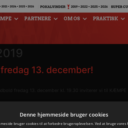
AMPE
PARTNERE
OM OS
PRAKTISK
2019
fredag 13. december!
old fredag 13. december kl. 19.30 inviterer vi til KÆMPE f
Denne hjemmeside bruger cookies
eside bruger cookies til at forbedre brugeroplevelsen. Ved at bruge vore