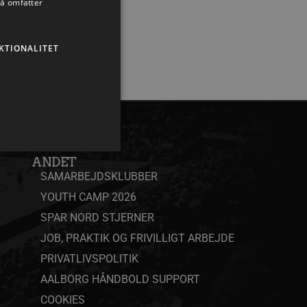
så omfatter
KTIONALITET
ANDET
SAMARBEJDSKLUBBER
YOUTH CAMP 2026
ministration. Hjemmesiden
SPAR NORD STJERNER
JOB, PRAKTIK OG FRIVILLIGT ARBEJDE
PRIVATLIVSPOLITIK
eller samtykke i
AALBORG HÅNDBOLD SUPPORT
pagnen (ID: 189350) for
ens indstillinger.
COOKIES