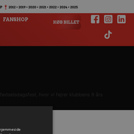
FANSHOP
ødselsdagsfest, hvor vi fejrer klubbens 9 års
s hjemmeside