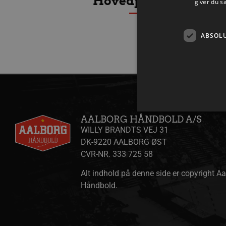
Hovedpartnere
giver du s
ABSOL
AALBORG HÅNDBOLD A/S
WILLY BRANDTS VEJ 31
DK-9220 AALBORG ØST
Absolut nødvendige cookies
CVR-NR. 333 725 58
kan ikke bruges korrekt ude
Alt indhold på denne side er copyright A
Navn
Håndbold.
/dyna-.*/i
lf-cmp-189350