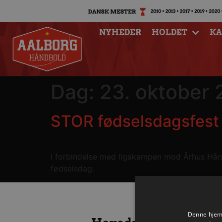
NYHEDER
HOLDET
K
Dag:
23. oktober 
STOR fødselsdagsfest 
I forbindelse med ligakampen mod Århus Håndb
fødselsdag.
Denne hjemm