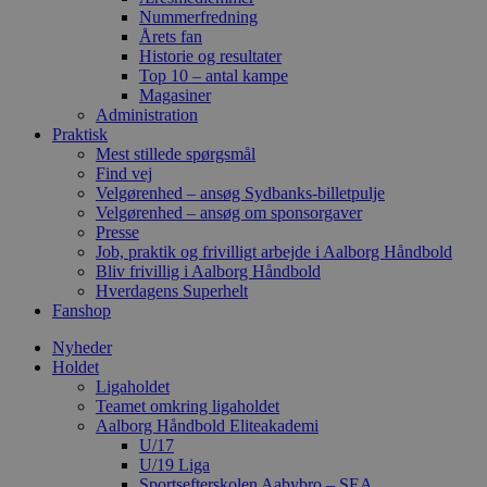
Nummerfredning
Årets fan
Historie og resultater
Top 10 – antal kampe
Magasiner
Administration
Praktisk
Mest stillede spørgsmål
Find vej
Velgørenhed – ansøg Sydbanks-billetpulje
Velgørenhed – ansøg om sponsorgaver
Presse
Job, praktik og frivilligt arbejde i Aalborg Håndbold
Bliv frivillig i Aalborg Håndbold
Hverdagens Superhelt
Fanshop
Nyheder
Holdet
Ligaholdet
Teamet omkring ligaholdet
Aalborg Håndbold Eliteakademi
U/17
U/19 Liga
Sportsefterskolen Aabybro – SEA