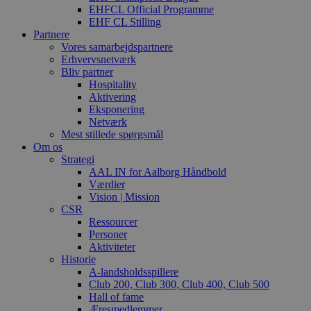
EHFCL Official Programme
EHF CL Stilling
Partnere
Vores samarbejdspartnere
Erhvervsnetværk
Bliv partner
Hospitality
Aktivering
Eksponering
Netværk
Mest stillede spørgsmål
Om os
Strategi
AAL IN for Aalborg Håndbold
Værdier
Vision | Mission
CSR
Ressourcer
Personer
Aktiviteter
Historie
A-landsholdsspillere
Club 200, Club 300, Club 400, Club 500
Hall of fame
Æresmedlemmer