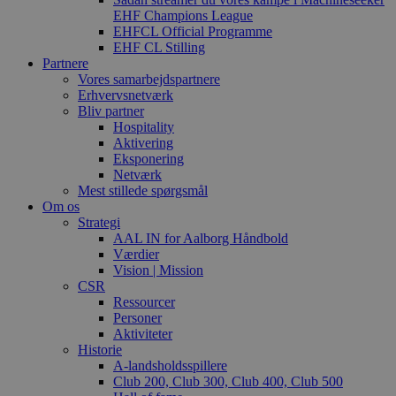
EHF Champions League
EHFCL Official Programme
EHF CL Stilling
Partnere
Vores samarbejdspartnere
Erhvervsnetværk
Bliv partner
Hospitality
Aktivering
Eksponering
Netværk
Mest stillede spørgsmål
Om os
Strategi
AAL IN for Aalborg Håndbold
Værdier
Vision | Mission
CSR
Ressourcer
Personer
Aktiviteter
Historie
A-landsholdsspillere
Club 200, Club 300, Club 400, Club 500