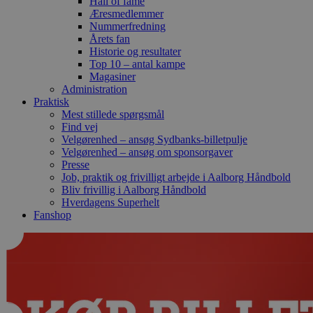
Hall of fame
Æresmedlemmer
Nummerfredning
Årets fan
Historie og resultater
Top 10 – antal kampe
Magasiner
Administration
Praktisk
Mest stillede spørgsmål
Find vej
Velgørenhed – ansøg Sydbanks-billetpulje
Velgørenhed – ansøg om sponsorgaver
Presse
Job, praktik og frivilligt arbejde i Aalborg Håndbold
Bliv frivillig i Aalborg Håndbold
Hverdagens Superhelt
Fanshop