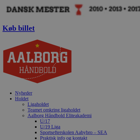
Videre
til
indhold
Køb billet
Nyheder
Holdet
Ligaholdet
Teamet omkring ligaholdet
Aalborg Håndbold Eliteakademi
U/17
U/19 Liga
Sportsefterskolen Aabybro – SEA
Praktisk info og kontakt