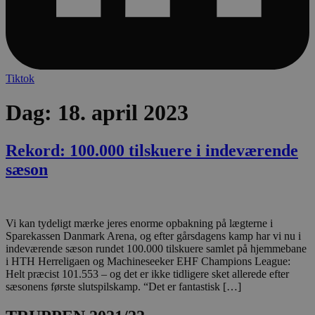
Tiktok
Dag:
18. april 2023
Rekord: 100.000 tilskuere i indeværende
sæson
Vi kan tydeligt mærke jeres enorme opbakning på lægterne i
Sparekassen Danmark Arena, og efter gårsdagens kamp har vi nu i
indeværende sæson rundet 100.000 tilskuere samlet på hjemmebane
i HTH Herreligaen og Machineseeker EHF Champions League:
Helt præcist 101.553 – og det er ikke tidligere sket allerede efter
sæsonens første slutspilskamp. “Det er fantastisk […]