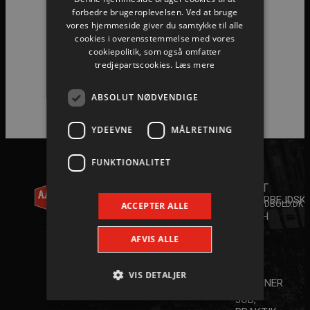
forbedre brugeroplevelsen. Ved at bruge
vores hjemmeside giver du samtykke til alle
Hovedpartnere
cookies i overensstemmelse med vores
cookiepolitik, som også omfatter
tredjepartscookies.
Læs mere
ABSOLUT NØDVENDIGE
YDEEVNE
MÅLRETNING
FUNKTIONALITET
AALBORG
KONTAKT
HÅNDBOLD
+45 96
ANDET
35 20 30
A/S
SAMARBEJDSK
INFO@AALBORGHAANDBOLD.DK
ACCEPTER ALLE
YOUTH
WILLY
CAMP
AFVIS ALLE
2026
BRANDTS
SPAR
VEJ 31
NORD
VIS DETALJER
DK-9220
STJERNER
AALBORG
JOB,