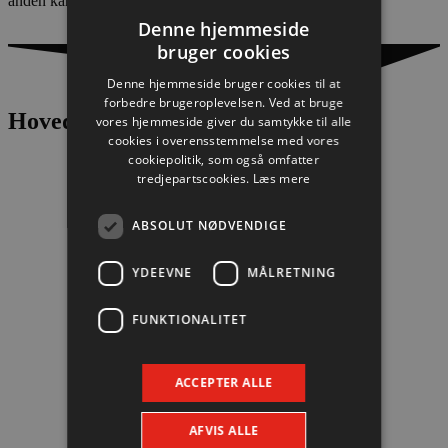
anden kamp ved VM-slutrunden. I Oslo stod Sverige […]
Denne hjemmeside
bruger cookies
Denne hjemmeside bruger cookies til at
forbedre brugeroplevelsen. Ved at bruge
Hovedpartnere
vores hjemmeside giver du samtykke til alle
cookies i overensstemmelse med vores
cookiepolitik, som også omfatter
tredjepartscookies.
Læs mere
ABSOLUT NØDVENDIGE
YDEEVNE
MÅLRETNING
FUNKTIONALITET
ACCEPTER ALLE
AFVIS ALLE