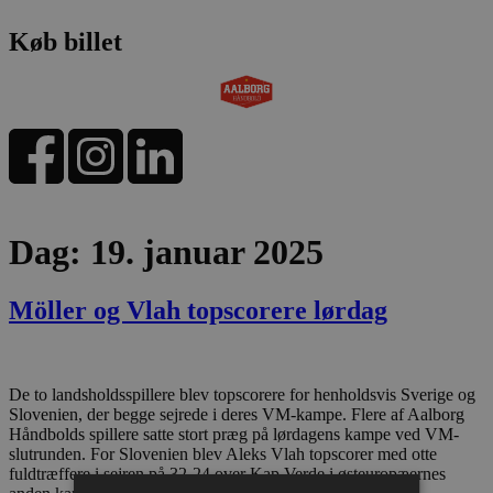
Køb billet
Dag:
19. januar 2025
Möller og Vlah topscorere lørdag
De to landsholdsspillere blev topscorere for henholdsvis Sverige og
Slovenien, der begge sejrede i deres VM-kampe. Flere af Aalborg
Håndbolds spillere satte stort præg på lørdagens kampe ved VM-
slutrunden. For Slovenien blev Aleks Vlah topscorer med otte
fuldtræffere i sejren på 32-24 over Kap Verde i østeuropæernes