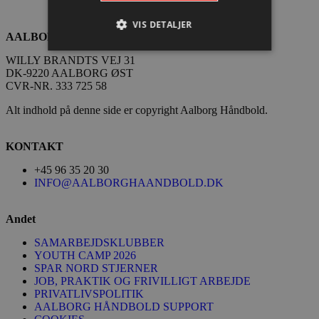
VIS DETALJER
AALBORG HÅNDBOLD A/S
WILLY BRANDTS VEJ 31
DK-9220 AALBORG ØST
Absolut nødvendige
Ydeevne
CVR-NR. 333 725 58
Målretning
Funktionalitet
Alt indhold på denne side er copyright Aalborg Håndbold.
Absolut nødvendige cookies muliggør
hjemmesidens grundlæggende funktionalitet
KONTAKT
såsom brugerlogin og kontoadministration.
Hjemmesiden kan ikke bruges korrekt uden de
+45 96 35 20 30
absolut nødvendige cookies.
INFO@AALBORGHAANDBOLD.DK
Navn
Udbyder / Domæne
Udløbsd
/dyna-.*/i
.aalborghaandbold.dk
Sessi
Andet
SAMARBEJDSKLUBBER
_dcid
1 år 
Google
YOUTH CAMP 2026
måne
.aalborghaandbold.dk
SPAR NORD STJERNER
JOB, PRAKTIK OG FRIVILLIGT ARBEJDE
PRIVATLIVSPOLITIK
AALBORG HÅNDBOLD SUPPORT