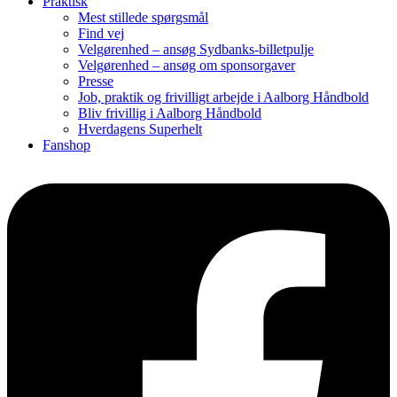
Praktisk
Mest stillede spørgsmål
Find vej
Velgørenhed – ansøg Sydbanks-billetpulje
Velgørenhed – ansøg om sponsorgaver
Presse
Job, praktik og frivilligt arbejde i Aalborg Håndbold
Bliv frivillig i Aalborg Håndbold
Hverdagens Superhelt
Fanshop