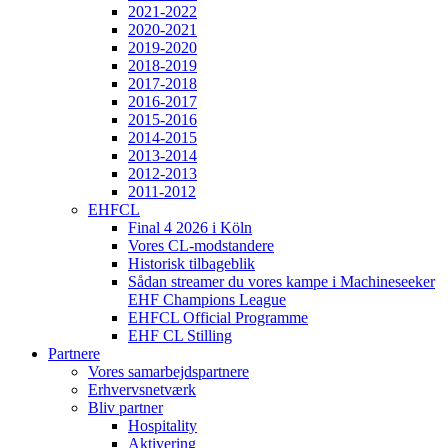
2021-2022
2020-2021
2019-2020
2018-2019
2017-2018
2016-2017
2015-2016
2014-2015
2013-2014
2012-2013
2011-2012
EHFCL
Final 4 2026 i Köln
Vores CL-modstandere
Historisk tilbageblik
Sådan streamer du vores kampe i Machineseeker
EHF Champions League
EHFCL Official Programme
EHF CL Stilling
Partnere
Vores samarbejdspartnere
Erhvervsnetværk
Bliv partner
Hospitality
Aktivering