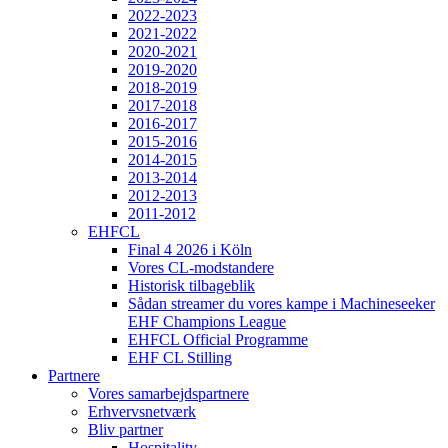
2022-2023
2021-2022
2020-2021
2019-2020
2018-2019
2017-2018
2016-2017
2015-2016
2014-2015
2013-2014
2012-2013
2011-2012
EHFCL
Final 4 2026 i Köln
Vores CL-modstandere
Historisk tilbageblik
Sådan streamer du vores kampe i Machineseeker
EHF Champions League
EHFCL Official Programme
EHF CL Stilling
Partnere
Vores samarbejdspartnere
Erhvervsnetværk
Bliv partner
Hospitality