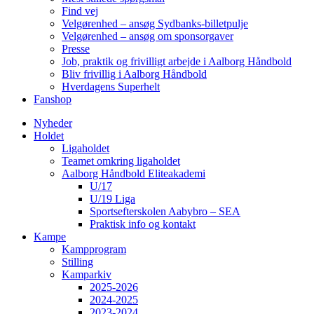
Find vej
Velgørenhed – ansøg Sydbanks-billetpulje
Velgørenhed – ansøg om sponsorgaver
Presse
Job, praktik og frivilligt arbejde i Aalborg Håndbold
Bliv frivillig i Aalborg Håndbold
Hverdagens Superhelt
Fanshop
Nyheder
Holdet
Ligaholdet
Teamet omkring ligaholdet
Aalborg Håndbold Eliteakademi
U/17
U/19 Liga
Sportsefterskolen Aabybro – SEA
Praktisk info og kontakt
Kampe
Kampprogram
Stilling
Kamparkiv
2025-2026
2024-2025
2023-2024