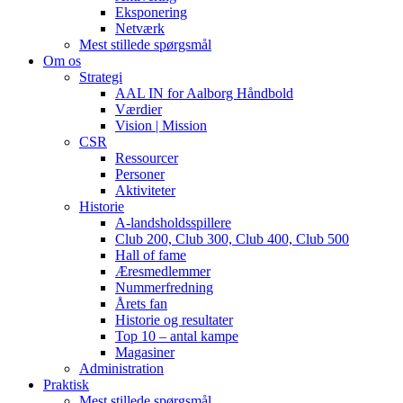
Eksponering
Netværk
Mest stillede spørgsmål
Om os
Strategi
AAL IN for Aalborg Håndbold
Værdier
Vision | Mission
CSR
Ressourcer
Personer
Aktiviteter
Historie
A-landsholdsspillere
Club 200, Club 300, Club 400, Club 500
Hall of fame
Æresmedlemmer
Nummerfredning
Årets fan
Historie og resultater
Top 10 – antal kampe
Magasiner
Administration
Praktisk
Mest stillede spørgsmål