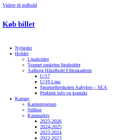
Videre til indhold
Køb billet
Nyheder
Holdet
Ligaholdet
Teamet omkring ligaholdet
Aalborg Håndbold Eliteakademi
U/17
U/19 Liga
Sportsefterskolen Aabybro – SEA
Praktisk info og kontakt
Kampe
Kampprogram
Stilling
Kamparkiv
2025-2026
2024-2025
2023-2024
2022-2023