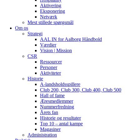
Aktivering
Eksponering
Netværk
Mest stillede spørgsmål
Om os
Strategi
AAL IN for Aalborg Håndbold
Værdier
Vision | Mission
CSR
Ressourcer
Personer
Aktiviteter
Historie
A-landsholdsspillere
Club 200, Club 300, Club 400, Club 500
Hall of fame
Æresmedlemmer
Nummerfredning
Årets fan
Historie og resultater
Top 10 – antal kampe
Magasiner
Administration