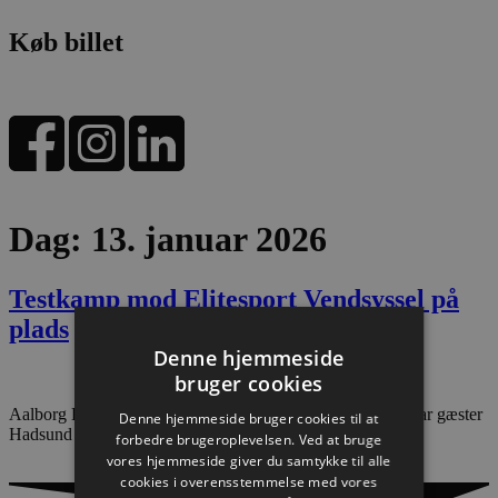
Køb billet
Dag:
13. januar 2026
Testkamp mod Elitesport Vendsyssel på
plads
Denne hjemmeside
bruger cookies
Aalborg Håndbold tester formen, når man torsdag 22. januar gæster
Denne hjemmeside bruger cookies til at
Hadsund Boldklub til januar måneds eneste testkamp.
forbedre brugeroplevelsen. Ved at bruge
vores hjemmeside giver du samtykke til alle
cookies i overensstemmelse med vores