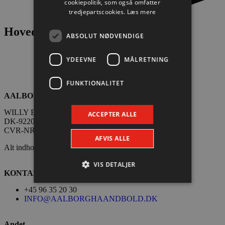
cookiepolitik, som også omfatter
tredjepartscookies.
Læs mere
Hovedpartnere
ABSOLUT NØDVENDIGE
YDEEVNE
MÅLRETNING
FUNKTIONALITET
AALBORG HÅNDBOLD A/S
WILLY BRANDTS VEJ 31
ACCEPTER ALLE
DK-9220 AALBORG ØST
CVR-NR. 333 725 58
AFVIS ALLE
Alt indhold på denne side er copyright Aalborg Håndbold.
VIS DETALJER
KONTAKT
+45 96 35 20 30
INFO@AALBORGHAANDBOLD.DK
Absolut nødvendige
Ydeevne
Målretning
Funktionalitet
Andet