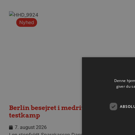
Nyhed
Denne hjemm
giver du s
ABSOL
Berlin besejret i medrivende
testkamp
7. august 2026
I en stopfyldt Sparekassen Danmark Arena fik