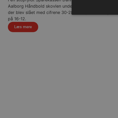
Aalborg Håndbold skovlen under de tyske gæster,
der blev slået med cifrene 30-28 efter pauseføring
på 16-12.
Læs mere
Absolut nødvendige cookies
kan ikke bruges korrekt ude
Navn
/dyna-.*/i
_dcid
Håndbo
__cf_bm
CookieScriptConsent
Google Privacy Poli
VISITOR_PRIVACY_METAD