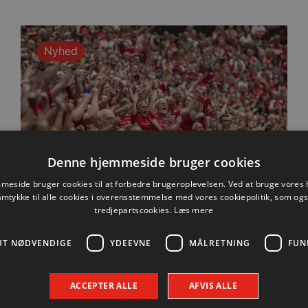
Nyhed
Denne hjemmeside bruger cookies
eside bruger cookies til at forbedre brugeroplevelsen. Ved at bruge vore
amtykke til alle cookies i overensstemmelse med vores cookiepolitik, som og
tredjepartscookies.
Læs mere
UT NØDVENDIGE
YDEEVNE
MÅLRETNING
FUN
Praktisk information til dagens
testkamp mod Füchse Berlin
ACCEPTER ALLE
AFVIS ALLE
7. august 2026
Læs praktisk info til aftenens kamp i Sparekassen