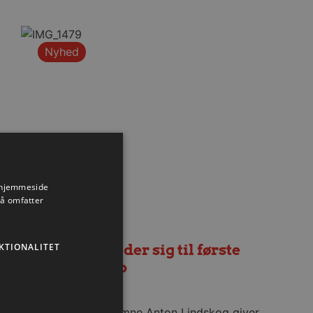
Nyhed
s hjemmeside
så omfatter
KTIONALITET
Lindskog glæder sig til første
hjemmekamp
6. august 2026
Se med når nytilkomne Anton Lindskog giver