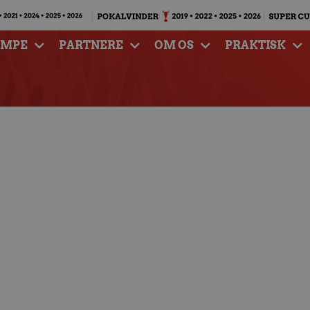
AMPE
PARTNERE
OM OS
PRAKTISK
ld indkalder til
semøde