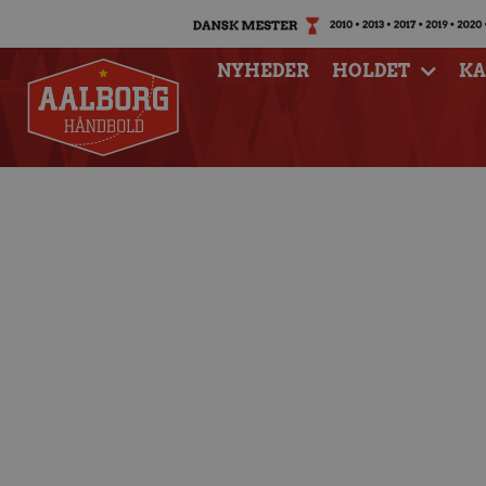
NYHEDER
HOLDET
K
Aalborg Håndbo
pres