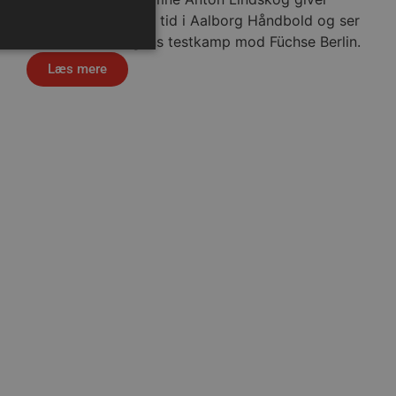
status på sin første tid i Aalborg Håndbold og ser
frem mod fredagens testkamp mod Füchse Berlin.
Læs mere
ministration. Hjemmesiden
ndividuelle klienter bag en
tillinger pr. klient. Den
g kan ikke fravælges.
sklasse
em mennesker og bots.
 lave gyldige rapporter om
m-tjenesten til at huske
 Det er nødvendigt, at
r korrekt.
erens samtykke og
webstedet. Det registrerer
kellige politikker for