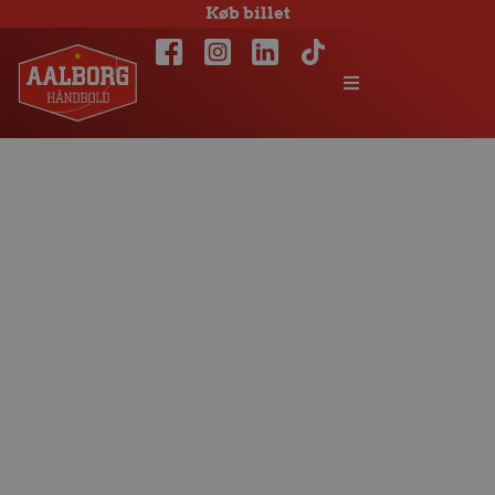
Køb billet
Anfører
Bagersted: Nu skal
vi præstere og
vinde