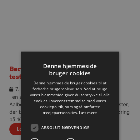
Denne hjemmeside
Berlin besejret i medrivende
bruger cookies
testkamp
Denne hjemmeside bruger cookies til at
7. august 2026
forbedre brugeroplevelsen. Ved at bruge
vores hjemmeside giver du samtykke til alle
I en stopfyldt Sparekassen Danmark Arena fik
cookies i overensstemmelse med vores
Aalborg Håndbold skovlen under de tyske gæster,
cookiepolitik, som også omfatter
der blev slået med cifrene 30-28 efter pauseføring
tredjepartscookies.
Læs mere
på 16-12.
ABSOLUT NØDVENDIGE
Læs mere