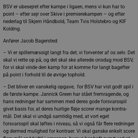
BSV er ubesejret efter kampe i ligaen, mens vi kun har to
point – efter sejr over Skive i premierekampen – og efter
nederlag til Skjern Håndbold, Team Tvis Holstebro og KIF
Kolding.
Anfører Jacob Bagersted:
– Vi er spillemæssigt langt fra det, vi forventer af os selv. Det
skal vi rette op på, og det skal ske allerede onsdag mod BSV,
for vi skal vinde den kamp for at komme for langt bagefter
på point i forhold til de øvrige tophold.
– Det bliver en vanskelig opgave, for BSV har vist godt spil i
de første kampe. Jannick Green har stået fremragende, og
hans redninger har sammen med deres gode forsvarsspil
givet basis for, at deres hurtige fløje scorer mange kontra-
mål. Det skal vi undgå samtidig med, at vort eget
forsvarsspil skal løftes i niveau, så vi også får flere redninger
og dermed mulighed for kontraer. Vi skal ganske enkelt score