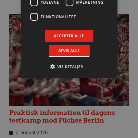
YDEEVNE
MÅLRETNING
FUNKTIONALITET
Nyhed
ACCEPTER ALLE
AFVIS ALLE
VIS DETALJER
Absolut nødvendige
Ydeevne
Målretning
Funktionalitet
Absolut nødvendige cookies muliggør
Praktisk information til dagens
hjemmesidens grundlæggende funktionalitet
testkamp mod Füchse Berlin
såsom brugerlogin og kontoadministration.
Hjemmesiden kan ikke bruges korrekt uden de
absolut nødvendige cookies.
7. august 2026