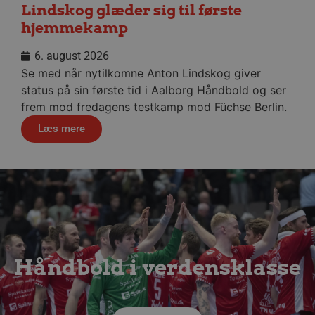
Lindskog glæder sig til første
hjemmekamp
6. august 2026
VISITOR_PRIVACY_METADATA
5 måne
YouTube
4 uge
.youtube.com
Se med når nytilkomne Anton Lindskog giver
status på sin første tid i Aalborg Håndbold og ser
frem mod fredagens testkamp mod Füchse Berlin.
Læs mere
lf-cmp-189350
aalborghaandbold.dk
1 år
Håndbold i verdensklasse