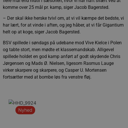
flere mål end hidtil i sæsonen, hvor vi har haft svært ved at
komme over 25 mål pr. kamp, siger Jacob Bagersted.
– Der skal ikke herske tvivl om, at vi vil kæmpe det bedste, vi
har lært, for at vinde i aften, og jeg håber, at vi får Gigantium
helt op at koge, siger Jacob Bagersted.
BSV spillede i søndags på udebane mod Vive Kielce i Polen
og tabte stort, men mødte et klassemandskab. Alligevel
spillede holdet en god kamp anført af godt skydende Chris
Jørgensen og Mads Ø. Nielsen, ligesom Rasmus Lauge
virker skarpere og skarpere, og Casper U. Mortensen
fortsætter med at bombe løs fra venstre fløj.
Nyhed