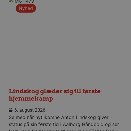
Google Privacy Policy
Nyhed
CookieScriptConsent
4 uger
CookieScript
dag
aalborghaandbold.dk
VISITOR_PRIVACY_METADATA
5 måne
YouTube
4 uge
.youtube.com
Lindskog glæder sig til første
hjemmekamp
6. august 2026
Se med når nytilkomne Anton Lindskog giver
status på sin første tid i Aalborg Håndbold og ser