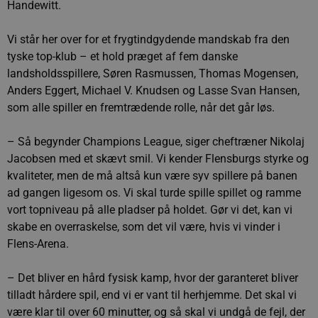
Handewitt.
Vi står her over for et frygtindgydende mandskab fra den
tyske top-klub – et hold præget af fem danske
landsholdsspillere, Søren Rasmussen, Thomas Mogensen,
Anders Eggert, Michael V. Knudsen og Lasse Svan Hansen,
som alle spiller en fremtrædende rolle, når det går løs.
– Så begynder Champions League, siger cheftræner Nikolaj
Jacobsen med et skævt smil. Vi kender Flensburgs styrke og
kvaliteter, men de må altså kun være syv spillere på banen
ad gangen ligesom os. Vi skal turde spille spillet og ramme
vort topniveau på alle pladser på holdet. Gør vi det, kan vi
skabe en overraskelse, som det vil være, hvis vi vinder i
Flens-Arena.
– Det bliver en hård fysisk kamp, hvor der garanteret bliver
tilladt hårdere spil, end vi er vant til herhjemme. Det skal vi
være klar til over 60 minutter, og så skal vi undgå de fejl, der