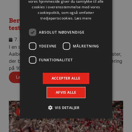
vores hjemmeside giver du samtykke til alle
cookies i overensstemmelse med vores
cookiepolitik, som også omfatter
tredjepartscookies.
Læs mere
Berlin besejret i medrivende
testkamp
ABSOLUT NØDVENDIGE
7. august 2026
YDEEVNE
MÅLRETNING
I en stopfyldt Sparekassen Danmark Arena fik
Aalborg Håndbold skovlen under de tyske gæster,
FUNKTIONALITET
der blev slået med cifrene 30-28 efter pauseføring
på 16-12.
Læs mere
ACCEPTER ALLE
AFVIS ALLE
VIS DETALJER
Nyhed
Absolut nødvendige
Ydeevne