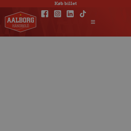
Køb billet
Champions
League-start med
et brag på søndag i
Flensborg