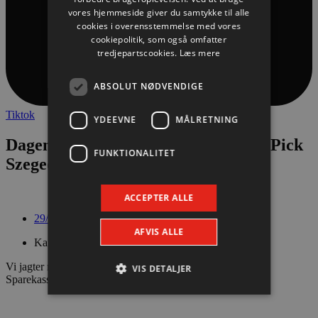
vores hjemmeside giver du samtykke til alle
cookies i overensstemmelse med vores
cookiepolitik, som også omfatter
tredjepartscookies.
Læs mere
ABSOLUT NØDVENDIGE
Tiktok
YDEEVNE
MÅLRETNING
Dagens Kamp: Aalborg Håndbold – Pick
FUNKTIONALITET
Szeged
ACCEPTER ALLE
29/11/2021
AFVIS ALLE
Kategori: EHF Champions League
Vi jagter revanchen, når Pick Szeged kommer på besøg i
VIS DETALJER
Sparekassen Danmark Arena. Kampstart er kl. 18.45.