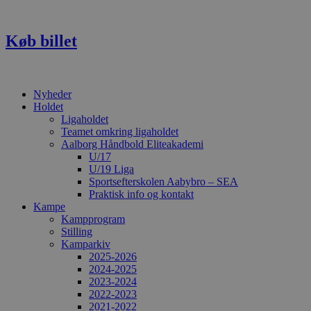
Videre
til
indhold
Køb billet
Nyheder
Holdet
Ligaholdet
Teamet omkring ligaholdet
Aalborg Håndbold Eliteakademi
U/17
U/19 Liga
Sportsefterskolen Aabybro – SEA
Praktisk info og kontakt
Kampe
Kampprogram
Stilling
Kamparkiv
2025-2026
2024-2025
2023-2024
2022-2023
2021-2022