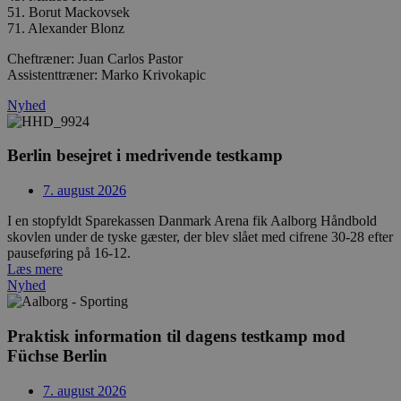
51. Borut Mackovsek
71. Alexander Blonz
FPID
1 år 1
Google
måned
.aalborghaandbold.dk
Cheftræner: Juan Carlos Pastor
Assistenttræner: Marko Krivokapic
Nyhed
_fbp
2 måneder
Meta Platform Inc.
4 uger
.aalborghaandbold.dk
Berlin besejret i medrivende testkamp
lidc
1 dag
Microsoft Corporation
7. august 2026
.linkedin.com
I en stopfyldt Sparekassen Danmark Arena fik Aalborg Håndbold
skovlen under de tyske gæster, der blev slået med cifrene 30-28 efter
HLNewVisitor
aalborghaandbold.dk
1 år
pauseføring på 16-12.
Læs mere
Nyhed
Praktisk information til dagens testkamp mod
Füchse Berlin
YSC
Session
Google LLC
.youtube.com
7. august 2026