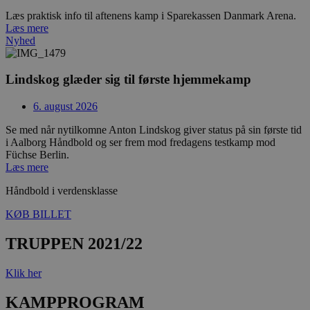
Læs praktisk info til aftenens kamp i Sparekassen Danmark Arena.
_ga
1 år 1
Google LLC
måned
.aalborghaandbold.dk
Læs mere
Nyhed
Lindskog glæder sig til første hjemmekamp
6. august 2026
Se med når nytilkomne Anton Lindskog giver status på sin første tid
i Aalborg Håndbold og ser frem mod fredagens testkamp mod
Füchse Berlin.
Læs mere
li_gc
5 måneder
LinkedIn Corporation
Håndbold i verdensklasse
4 uger
.linkedin.com
KØB BILLET
__Secure-YNID
.youtube.com
5 måneder
TRUPPEN 2021/22
4 uger
Klik her
KAMPPROGRAM