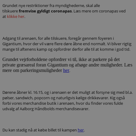
Absolut nødvendige
Ydeevne
Grundet nye restriktioner fra myndighederne, skal alle
tilskuere
fremvise gyldigt coronapas
. Læs mere om coronapas ved
Målretning
Funktionalitet
at
klikke her
.
Absolut nødvendige cookies muliggør
hjemmesidens grundlæggende funktionalitet
såsom brugerlogin og kontoadministration.
Hjemmesiden kan ikke bruges korrekt uden de
Adgang til arenaen, for alle tilskuere, foregår gennem foyeren i
absolut nødvendige cookies.
Gigantium, hvor der vil være flere døre åbne end normalt. Vi bliver rigtig
mange til aftenens kamp og opfordrer derfor alle til at komme i god tid.
Navn
Udbyder / Domæne
Udløbsd
Grundet vejrforholdene opfordrer vi til, ikke at parkere på det
/dyna-.*/i
.aalborghaandbold.dk
Sessi
private græsareal foran Gigantium og afsøge andre muligheder. Læs
mere om parkeringsmuligheder
her
.
_dcid
1 år 
Google
måne
.aalborghaandbold.dk
Dørene åbner kl. 16.15, og i arenaen er det muligt at forsyne sig med bl.a.
pølser, sandwich, popcorn og naturligvis kølige drikkevarer. Kig også
forbi vores merchandise butik i arenaen, hvor du finder vores fulde
udvalg af Aalborg Håndbolds merchandisevarer.
__cf_bm
29 minu
Cloudflare Inc.
56
.linkedin.com
Du kan stadig nå at købe billet til kampen
her
.
sekund