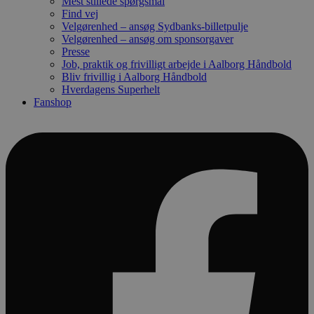
Mest stillede spørgsmål
Find vej
Velgørenhed – ansøg Sydbanks-billetpulje
Velgørenhed – ansøg om sponsorgaver
Presse
Job, praktik og frivilligt arbejde i Aalborg Håndbold
Bliv frivillig i Aalborg Håndbold
Hverdagens Superhelt
Fanshop