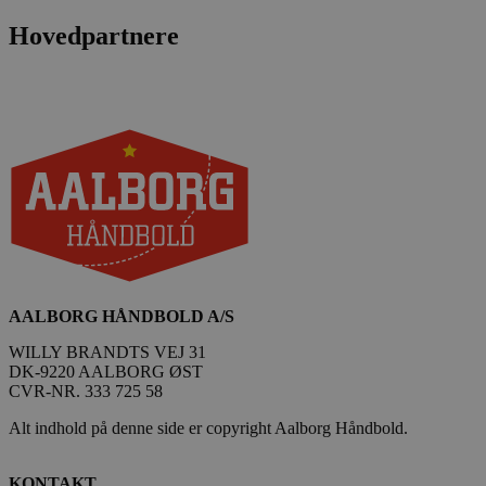
4 uger
Hovedpartnere
HLSession
aalborghaandbold.dk
29 minutter
59
sekunder
VISITOR_INFO1_LIVE
5 måneder
Google LLC
4 uger
.youtube.com
FPID
1 år 1
Google
AALBORG HÅNDBOLD A/S
måned
.aalborghaandbold.dk
WILLY BRANDTS VEJ 31
DK-9220 AALBORG ØST
_fbp
2 måneder
Meta Platform Inc.
CVR-NR. 333 725 58
4 uger
.aalborghaandbold.dk
Alt indhold på denne side er copyright Aalborg Håndbold.
lidc
1 dag
Microsoft Corporation
KONTAKT