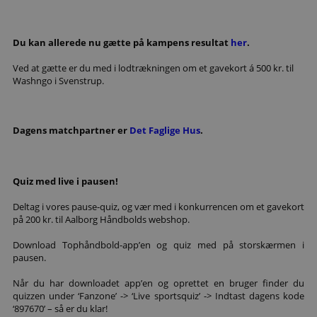
Du kan allerede nu gætte på kampens resultat
her
.
Ved at gætte er du med i lodtrækningen om et gavekort á 500 kr. til
Washngo i Svenstrup.
Dagens matchpartner er
Det Faglige Hus
.
Quiz med live i pausen!
Deltag i vores pause-quiz, og vær med i konkurrencen om et gavekort
på 200 kr. til Aalborg Håndbolds webshop.
Download Tophåndbold-app’en og quiz med på storskærmen i
pausen.
Når du har downloadet app’en og oprettet en bruger finder du
quizzen under ‘Fanzone’ -> ‘Live sportsquiz’ -> Indtast dagens kode
‘897670’ – så er du klar!