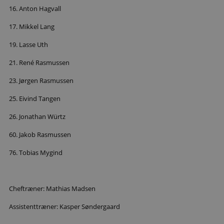
16. Anton Hagvall
_dcid
1 år 
Google
17. Mikkel Lang
måne
.aalborghaandbold.dk
19. Lasse Uth
21. René Rasmussen
23. Jørgen Rasmussen
25. Eivind Tangen
__cf_bm
29 minu
Cloudflare Inc.
56
.linkedin.com
sekund
26. Jonathan Würtz
Google Privacy Policy
60. Jakob Rasmussen
76. Tobias Mygind
CookieScriptConsent
4 uger
CookieScript
dag
aalborghaandbold.dk
Cheftræner: Mathias Madsen
Assistenttræner: Kasper Søndergaard