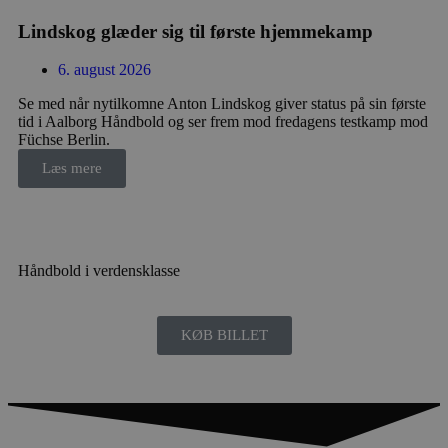
seen
59
gtag/js
.googletagmanager.com
4 uger 2
sekunder
dage
Lindskog glæder sig til første hjemmekamp
gtm.js
.googletagmanager.com
4 uger 2
dage
6. august 2026
Se med når nytilkomne Anton Lindskog giver status på sin første
li_sync
.linkedin.com
4 uger 2
tid i Aalborg Håndbold og ser frem mod fredagens testkamp mod
dage
189369-sid
.aalborg-
4 minutter
Füchse Berlin.
handbold.campaign.playable.com
59
sekunder
_ga_ZP8WW23MQ3
.aalborghaandbold.dk
1 år 1
Læs mere
måned
bcookie
1 år
Microsoft Corporation
.linkedin.com
Håndbold i verdensklasse
189369-sid-
.aalborg-
4 minutter
__Secure-
.youtube.com
5 måneder
seen
handbold.campaign.playable.com
59
ROLLOUT_TOKEN
4 uger
sekunder
KØB BILLET
FPAU
.aalborghaandbold.dk
2 måneder