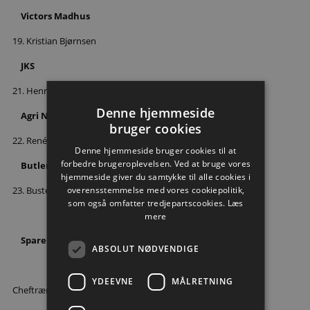
Victors Madhus
19. Kristian Bjørnsen
JKS
21. Henrik Møllgaard
Denne hjemmeside
Agri Nord
bruger cookies
22. René Antonsen
Denne hjemmeside bruger cookies til at
forbedre brugeroplevelsen. Ved at bruge vores
Butler Richard
hjemmeside giver du samtykke til alle cookies i
overensstemmelse med vores cookiepolitik,
23. Buster Juul
som også omfatter tredjepartscookies.
Læs
mere
Sparekassen Danmark
ABSOLUT NØDVENDIGE
YDEEVNE
MÅLRETNING
Cheftræner: Stefan Madsen