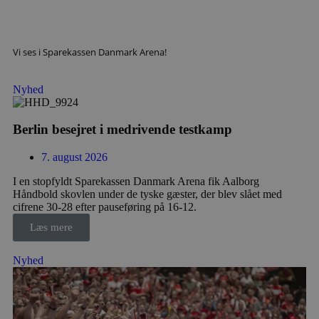
VISITOR_PRIVACY_METADATA
5 måne
YouTube
4 uge
.youtube.com
Vi ses i Sparekassen Danmark Arena!
Nyhed
Berlin besejret i medrivende testkamp
7. august 2026
I en stopfyldt Sparekassen Danmark Arena fik Aalborg
Håndbold skovlen under de tyske gæster, der blev slået med
lf-cmp-189350
aalborghaandbold.dk
1 år
cifrene 30-28 efter pauseføring på 16-12.
Læs mere
Nyhed