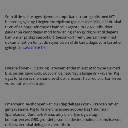
Som til de sidste uges hjemmekampe kan du køre gratis med NT’s
busser og NJ’s tog i Region Nordjylland (gælder ikke DSB), når du skal
til en af Aalborg Håndbolds kampe i Gigantium i 2022. Tilbuddet
gælder på kampdagen mod forevisning af en gyldig billet til dagens
kamp eller gyldigt sæsonkort. Sæsonkort fremvises sammen med
dokumentation for, at du rejser på en af de kampdage, som kortet er
gyldigt til.
Læs mere her
Dørene åbner kl. 13.00, og i arenaen er det muligt at forsyne sig med
bl.a. pølser, sandwich, popcorn og naturligvis kølige drikkevarer. Kig
også forbi vores merchandise-shop i arenaen, hvor du bl.a. kan købe
vores flotte spillertrøje.
I merchandise-shoppen kan du i dag deltage i konkurrencen om en
gin-gaveæske. Kig forbi merchandise-shoppen bag tribunen i
Sparekassen Danmark Arena, udfyld en flyer og deltag i
konkurrencen.
OBS. grundet præmien der indeholder alkoholiserede
drikkevarer, skal deltagere være 18+ år.