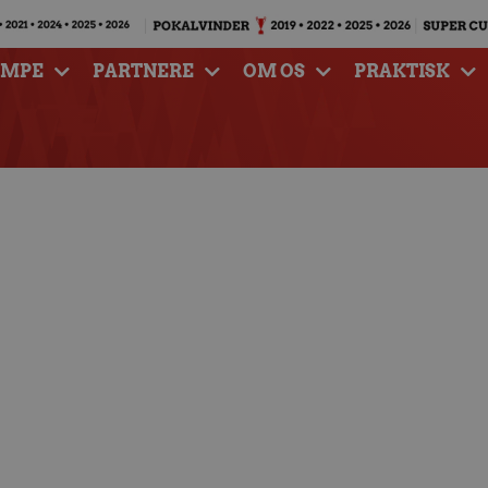
AMPE
PARTNERE
OM OS
PRAKTISK
et til opgaver med A-
shold