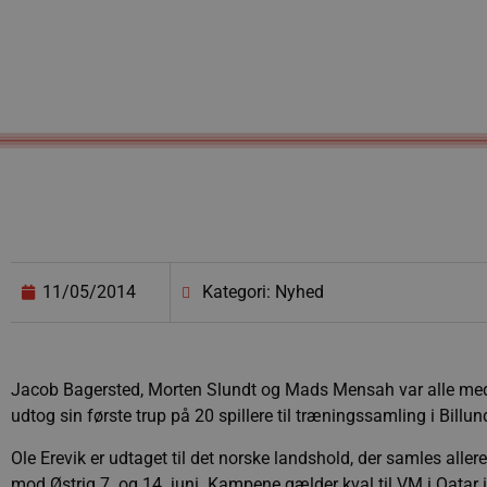
11/05/2014
Kategori: Nyhed
Jacob Bagersted, Morten Slundt og Mads Mensah var alle m
udtog sin første trup på 20 spillere til træningssamling i Billund
Ole Erevik er udtaget til det norske landshold, der samles aller
mod Østrig 7. og 14. juni. Kampene gælder kval til VM i Qatar 