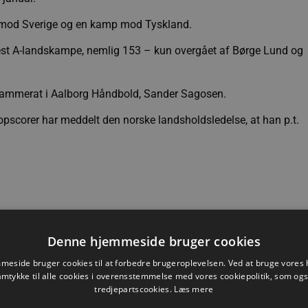
pe mod Sverige og en kamp mod Tyskland.
eflest A-landskampe, nemlig 153 – kun overgået af Børge Lund og
dkammerat i Aalborg Håndbold, Sander Sagosen.
opscorer har meddelt den norske landsholdsledelse, at han p.t.
Denne hjemmeside bruger cookies
Nyhed
eside bruger cookies til at forbedre brugeroplevelsen. Ved at bruge vore
amtykke til alle cookies i overensstemmelse med vores cookiepolitik, som og
tredjepartscookies.
Læs mere