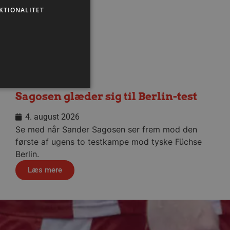
KTIONALITET
Sagosen glæder sig til Berlin-test
4. august 2026
ministration. Hjemmesiden
Se med når Sander Sagosen ser frem mod den
første af ugens to testkampe mod tyske Füchse
Berlin.
Læs mere
ndividuelle klienter bag en
tillinger pr. klient. Den
g kan ikke fravælges.
em mennesker og bots.
 lave gyldige rapporter om