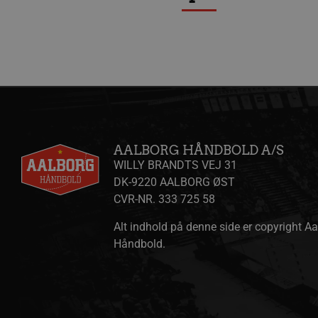
189350-sid-
.aalborgha
seen
tr
.l
189369-sid
.aalborg-
gtag/js
.g
handbold.c
gtm.js
.g
189369-sid-
.aalborg-
seen
handbold.c
li_sync
.l
FPAU
.aalborgha
_ga_ZP8WW23MQ3
.a
AALBORG HÅNDBOLD A/S
WILLY BRANDTS VEJ 31
bcookie
Mi
.l
DK-9220 AALBORG ØST
__Secure-
.y
CVR-NR. 333 725 58
ROLLOUT_TOKEN
Alt indhold på denne side er copyright A
Håndbold.
HLSession
aa
VISITOR_INFO1_LIVE
Go
.y