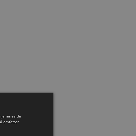
Nyhed
s hjemmeside
så omfatter