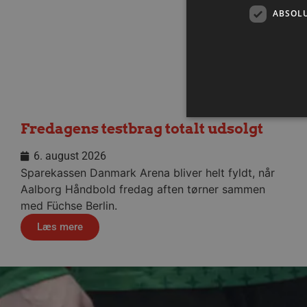
ABSOL
Fredagens testbrag totalt udsolgt
6. august 2026
Absolut nødvendige cookies
Sparekassen Danmark Arena bliver helt fyldt, når
kan ikke bruges korrekt ude
Aalborg Håndbold fredag aften tørner sammen
Navn
med Füchse Berlin.
/dyna-.*/i
Læs mere
_dcid
__cf_bm