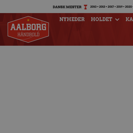
NYHEDER
HOLDET
K
Fire spillere udtag
land