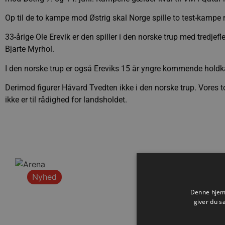
Op til de to kampe mod Østrig skal Norge spille to test-kam
33-årige Ole Erevik er den spiller i den norske trup med tredj
Bjarte Myrhol.
I den norske trup er også Ereviks 15 år yngre kommende hol
Derimod figurer Håvard Tvedten ikke i den norske trup. Vores t
ikke er til rådighed for landsholdet.
Nyhed
Denne hjemm
giver du s