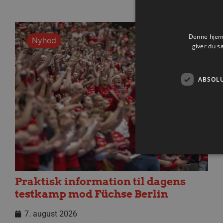
Denne hjemm
Nyhed
giver du s
ABSOL
Praktisk information til dagens
testkamp mod Füchse Berlin
Absolut nødvendige cookies
kan ikke bruges korrekt ude
7. august 2026
Navn