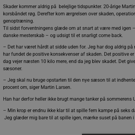
Skader kommer aldrig på belejlige tidspunkter. 20-årige Marti
korsbåndet røg. Derefter kom ærgrelsen over skaden, operation
genoptræning.
Til sidst forventningens glæde om at snart at være med igen 
danske mesterskab – og udsigt til et snarligt come back.
– Det har været hårdt at sidde uden for. Jeg har dog aldrig på 
har fundet de positive konsekvenser af skaden. Det positive er i
dag vejer næsten 10 kilo mere, end da jeg blev skadet. Det gi
sæsoner.
– Jeg skal nu bruge opstarten til den nye sæson til at indhent
procent om, siger Martin Larsen.
Han har derfor heller ikke brugt mange tanker på sommerens U
– Min krop er endnu ikke klar til at spille fem kampe på seks
Jeg glæder mig bare til at spille igen, mærke suset på bane