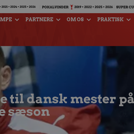
AMPE
PARTNERE
OM OS
PRAKTISK
 til dansk mester p
 sæson