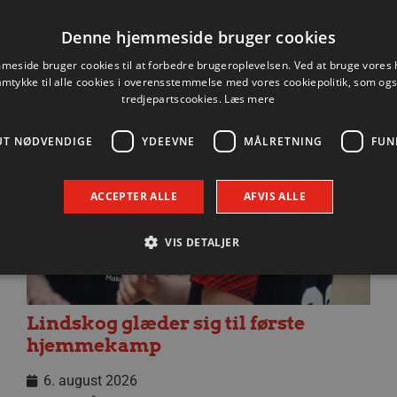
Denne hjemmeside bruger cookies
eside bruger cookies til at forbedre brugeroplevelsen. Ved at bruge vore
Nyhed
amtykke til alle cookies i overensstemmelse med vores cookiepolitik, som og
tredjepartscookies.
Læs mere
UT NØDVENDIGE
YDEEVNE
MÅLRETNING
FUN
ACCEPTER ALLE
AFVIS ALLE
VIS DETALJER
Absolut nødvendige
Ydeevne
Målretning
Funktionalitet
Lindskog glæder sig til første
hjemmekamp
 muliggør hjemmesidens grundlæggende funktionalitet såsom brugerlogin og kontoad
n de absolut nødvendige cookies.
6. august 2026
Udbyder / Domæne
Udløbsdato
Beskrivelse