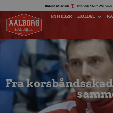
NYHEDER
HOLDET
K
Fra korsbåndsskade
samme