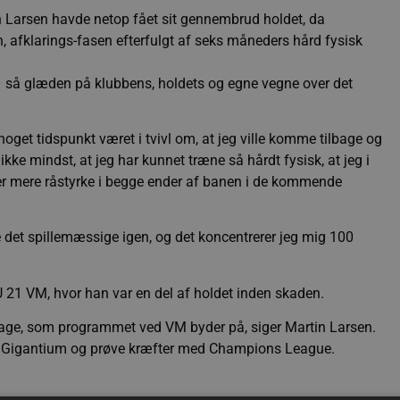
n Larsen havde netop fået sit gennembrud holdet, da
, afklarings-fasen efterfulgt af seks måneders hård fysisk
– så glæden på klubbens, holdets og egne vegne over det
noget tidspunkt været i tvivl om, at jeg ville komme tilbage og
kke mindst, at jeg har kunnet træne så hårdt fysisk, at jeg i
ver mere råstyrke i begge ender af banen i de kommende
e det spillemæssige igen, og det koncentrerer jeg mig 100
 21 VM, hvor han var en del af holdet inden skaden.
 dage, som programmet ved VM byder på, siger Martin Larsen.
n i Gigantium og prøve kræfter med Champions League.