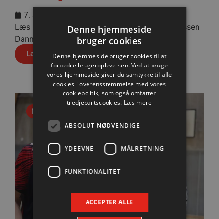
7. august 2026
Læs praktisk info til aftenens kamp i Sparekassen
Denne hjemmeside
Danmark Arena.
bruger cookies
Læs mere
Denne hjemmeside bruger cookies til at
forbedre brugeroplevelsen. Ved at bruge
vores hjemmeside giver du samtykke til alle
cookies i overensstemmelse med vores
cookiepolitik, som også omfatter
tredjepartscookies.
Læs mere
Nyhed
ABSOLUT NØDVENDIGE
YDEEVNE
MÅLRETNING
FUNKTIONALITET
ACCEPTER ALLE