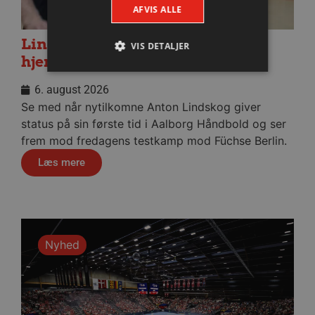
AFVIS ALLE
Lindskog glæder sig til første
VIS DETALJER
hjemmekamp
6. august 2026
Absolut nødvendige
Ydeevne
Se med når nytilkomne Anton Lindskog giver
Målretning
Funktionalitet
status på sin første tid i Aalborg Håndbold og ser
frem mod fredagens testkamp mod Füchse Berlin.
Absolut nødvendige cookies muliggør
hjemmesidens grundlæggende funktionalitet
Læs mere
såsom brugerlogin og kontoadministration.
Hjemmesiden kan ikke bruges korrekt uden de
absolut nødvendige cookies.
Navn
Udbyder / Domæne
Udløbsd
/dyna-.*/i
.aalborghaandbold.dk
Sessi
Nyhed
_dcid
1 år 
Google
måne
.aalborghaandbold.dk