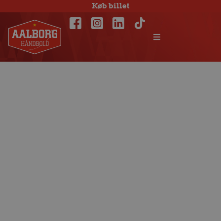
Køb billet
Jesper Jensen:
Glædeligt at få U
20-spillere tilbage
igen