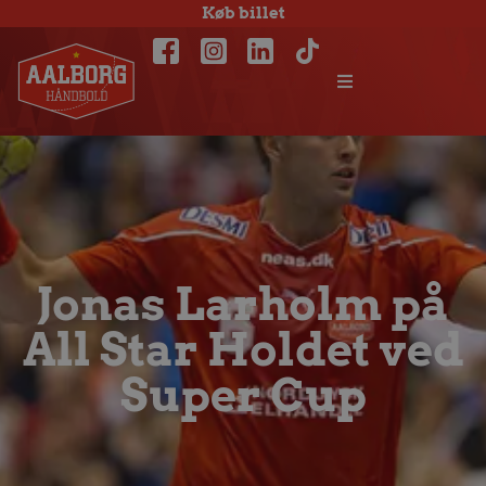
Køb billet
Jonas Larholm på
All Star Holdet ved
Super Cup