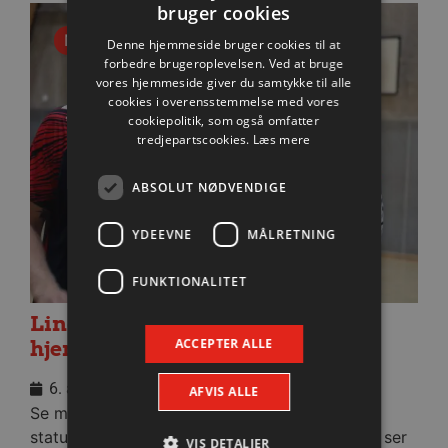
bruger cookies
Nyhed
Denne hjemmeside bruger cookies til at
forbedre brugeroplevelsen. Ved at bruge
vores hjemmeside giver du samtykke til alle
cookies i overensstemmelse med vores
cookiepolitik, som også omfatter
tredjepartscookies.
Læs mere
ABSOLUT NØDVENDIGE
YDEEVNE
MÅLRETNING
FUNKTIONALITET
Lindskog glæder sig til første
ACCEPTER ALLE
hjemmekamp
6. august 2026
AFVIS ALLE
Se med når nytilkomne Anton Lindskog giver
status på sin første tid i Aalborg Håndbold og ser
VIS DETALJER