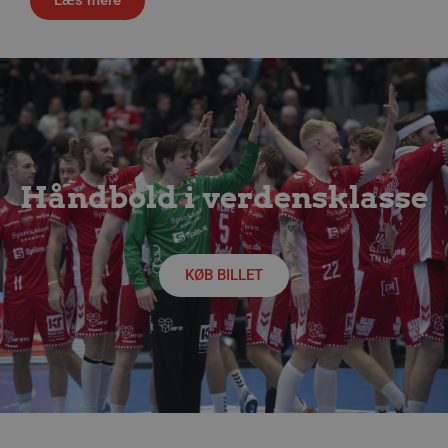
4 uge
.youtube.com
Håndbold i verdensklasse
lf-cmp-189350
aalborghaandbold.dk
1 år
KØB BILLET