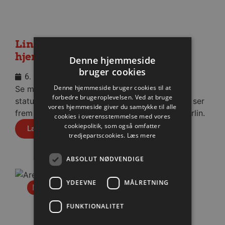
Lindskog glæder sig til første
hjemmekamp
Denne hjemmeside
bruger cookies
6. august 2026
Denne hjemmeside bruger cookies til at
Se med når nytilkomne Anton Lindskog giver
forbedre brugeroplevelsen. Ved at bruge
status på sin første tid i Aalborg Håndbold og ser
vores hjemmeside giver du samtykke til alle
frem mod fredagens testkamp mod Füchse Berlin.
cookies i overensstemmelse med vores
cookiepolitik, som også omfatter
Læs mere
tredjepartscookies.
Læs mere
ABSOLUT NØDVENDIGE
YDEEVNE
MÅLRETNING
Nyhed
FUNKTIONALITET