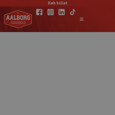
Køb billet
Juleåbent i
merchandiseshopp
i arenaen