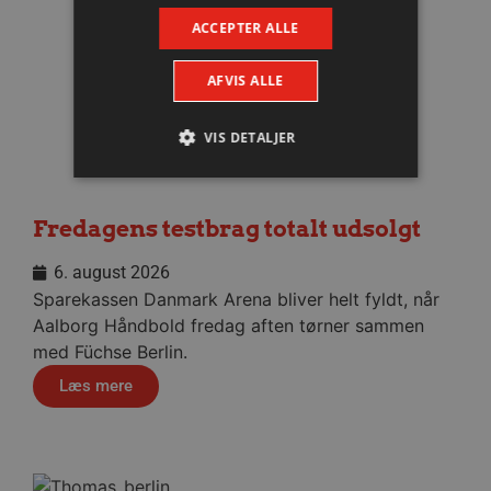
ACCEPTER ALLE
AFVIS ALLE
VIS DETALJER
Absolut nødvendige
Ydeevne
Fredagens testbrag totalt udsolgt
Målretning
Funktionalitet
6. august 2026
Absolut nødvendige cookies muliggør
Sparekassen Danmark Arena bliver helt fyldt, når
hjemmesidens grundlæggende funktionalitet
Aalborg Håndbold fredag aften tørner sammen
såsom brugerlogin og kontoadministration.
Hjemmesiden kan ikke bruges korrekt uden de
med Füchse Berlin.
absolut nødvendige cookies.
Læs mere
Navn
Udbyder / Domæne
Udløbsd
/dyna-.*/i
.aalborghaandbold.dk
Sessi