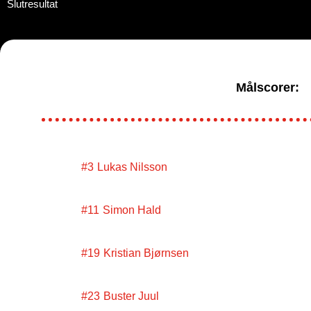
Slutresultat
Målscorer:
#3
Lukas Nilsson
#11
Simon Hald
#19
Kristian Bjørnsen
#23
Buster Juul