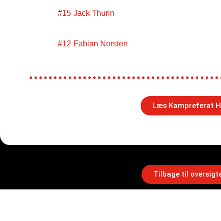
#15
Jack Thurin
#12
Fabian Norsten
Læs Kampreferat H
Tilbage til oversigt