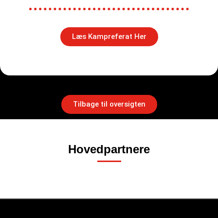
Læs Kampreferat Her
Tilbage til oversigten
Hovedpartnere