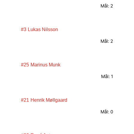
Mål: 2
#3
Lukas Nilsson
Mål: 2
#25
Marinus Munk
Mål: 1
#21
Henrik Møllgaard
Mål: 0