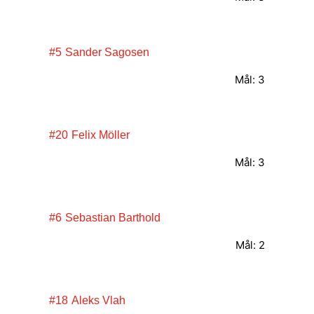
#5
Sander Sagosen
Mål: 3
#20
Felix Möller
Mål: 3
#6
Sebastian Barthold
Mål: 2
#18
Aleks Vlah