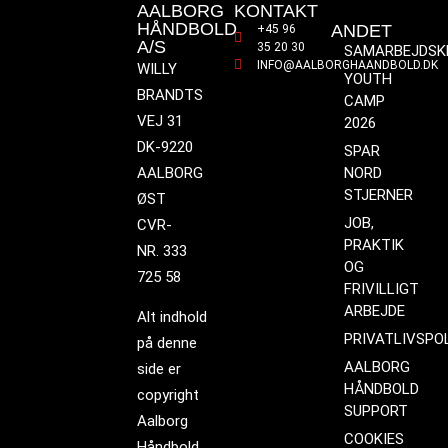
AALBORG
KONTAKT
HÅNDBOLD
ANDET
+45 96
A/S
35 20 30
SAMARBEJDSK
INFO@AALBORGHAANDBOLD.DK
WILLY
YOUTH
BRANDTS
CAMP
VEJ 31
2026
DK-9220
SPAR
AALBORG
NORD
STJERNER
ØST
JOB,
CVR-
PRAKTIK
NR. 333
OG
725 58
FRIVILLIGT
ARBEJDE
Alt indhold
PRIVATLIVSPOL
på denne
AALBORG
side er
HÅNDBOLD
copyright
SUPPORT
Aalborg
COOKIES
Håndbold.