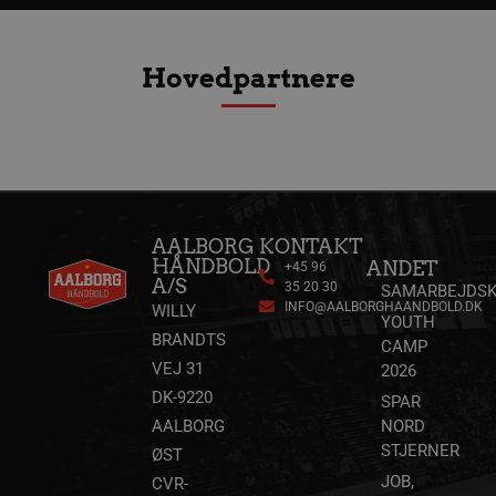
VISITOR_PRIVACY_METADATA
5 måne
YouTube
4 uge
.youtube.com
Hovedpartnere
AALBORG
KONTAKT
HÅNDBOLD
ANDET
+45 96
A/S
35 20 30
SAMARBEJDSK
lf-cmp-189350
aalborghaandbold.dk
1 år
INFO@AALBORGHAANDBOLD.DK
WILLY
YOUTH
BRANDTS
CAMP
VEJ 31
2026
DK-9220
SPAR
AALBORG
NORD
STJERNER
ØST
JOB,
CVR-