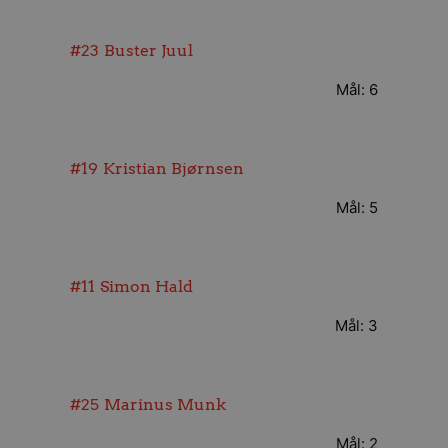
#23
Buster Juul
Mål: 6
#19
Kristian Bjørnsen
Mål: 5
#11
Simon Hald
Mål: 3
#25
Marinus Munk
Mål: 2