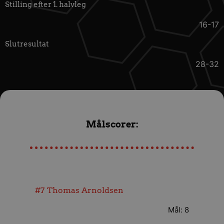
Stilling efter 1. halvleg
16-17
Slutresultat
28-32
Målscorer:
#7
Thomas Arnoldsen
Mål: 8