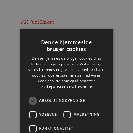
#21
Juri Knorr
Mål: 2
Denne hjemmeside
bruger cookies
#3
Lukas Nilsson
Denne hjemmeside bruger cookies til at
forbedre brugeroplevelsen. Ved at bruge
Mål: 2
vores hjemmeside giver du samtykke til alle
cookies i overensstemmelse med vores
cookiepolitik, som også omfatter
tredjepartscookies.
Læs mere
#20
Felix Möller
ABSOLUT NØDVENDIGE
Mål: 1
YDEEVNE
MÅLRETNING
#17
Alexandre Blonz
FUNKTIONALITET