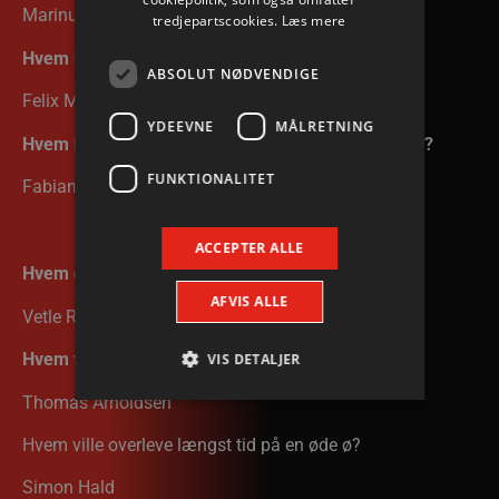
Marinus Munk
tredjepartscookies.
Læs mere
Hvem blander den største pose bland selv slik?
ABSOLUT NØDVENDIGE
Felix Möller
YDEEVNE
MÅLRETNING
Hvem kommer med de dummeste undskyldninger?
FUNKTIONALITET
Fabian Norsten
ACCEPTER ALLE
Hvem drikker mest kaffe?
AFVIS ALLE
Vetle Rønningen
Hvem fortæller de dårligste jokes?
VIS DETALJER
Thomas Arnoldsen
Hvem ville overleve længst tid på en øde ø?
Absolut nødvendige
Ydeevne
Målretning
Funktionalitet
Simon Hald