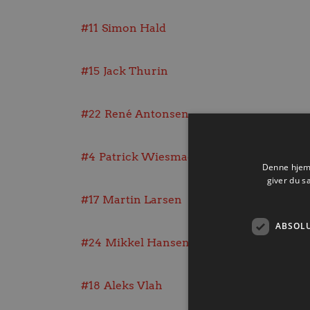
#11
Simon Hald
#15
Jack Thurin
#22
René Antonsen
#4
Patrick Wiesmach
Denne hjemm
giver du s
#17
Martin Larsen
ABSOL
#24
Mikkel Hansen
#18
Aleks Vlah