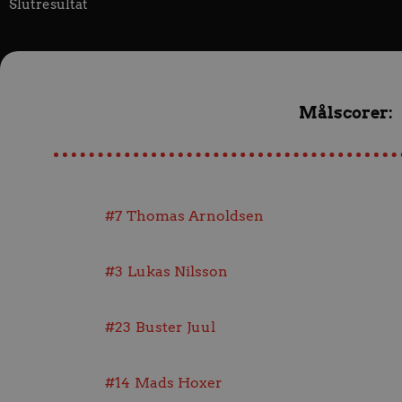
Slutresultat
Målscorer:
#7
Thomas Arnoldsen
#3
Lukas Nilsson
#23
Buster Juul
#14
Mads Hoxer