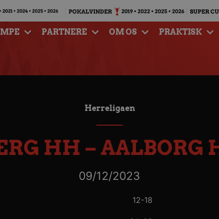
AMPE
PARTNERE
OM OS
PRAKTISK
Herreligaen
JERG HH – AALBORG
09/12/2023
12-18