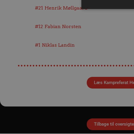
#21
Henrik Møllgaard
#12
Fabian Norsten
Absolut nødvendige cookies
kan ikke bruges korrekt ude
#1
Niklas Landin
Navn
/dyna-.*/i
_dcid
__cf_bm
Læs Kampreferat H
CookieScriptConsent
Google Privacy Poli
VISITOR_PRIVACY_METAD
Tilbage til oversigt