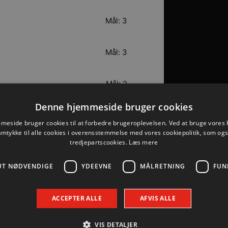
Mål: 3
Mål: 3
Mål: 2
Denne hjemmeside bruger cookies
Mål: 2
eside bruger cookies til at forbedre brugeroplevelsen. Ved at bruge vore
amtykke til alle cookies i overensstemmelse med vores cookiepolitik, som og
tredjepartscookies.
Læs mere
Mål: 2
UT NØDVENDIGE
YDEEVNE
MÅLRETNING
FUN
Mål: 1
ACCEPTER ALLE
AFVIS ALLE
Mål: 1
VIS DETALJER