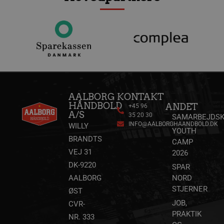
4 uge
.youtube.com
AALBORG
KONTAKT
HÅNDBOLD
ANDET
+45 96
A/S
35 20 30
SAMARBEJDSK
INFO@AALBORGHAANDBOLD.DK
lf-cmp-189350
aalborghaandbold.dk
1 år
WILLY
YOUTH
BRANDTS
CAMP
VEJ 31
2026
DK-9220
SPAR
AALBORG
NORD
STJERNER
ØST
JOB,
CVR-
PRAKTIK
NR. 333