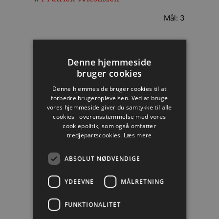
Mål: 3
#3
Lukas Nilsson
Denne hjemmeside
bruger cookies
Mål: 3
Denne hjemmeside bruger cookies til at
forbedre brugeroplevelsen. Ved at bruge
vores hjemmeside giver du samtykke til alle
#11
Simon Hald
cookies i overensstemmelse med vores
cookiepolitik, som også omfatter
Mål: 2
tredjepartscookies.
Læs mere
ABSOLUT NØDVENDIGE
#22
René Antonsen
YDEEVNE
MÅLRETNING
Mål: 1
FUNKTIONALITET