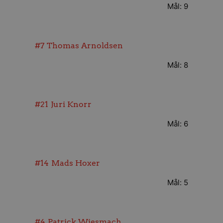
Mål: 9
#7
Thomas Arnoldsen
Mål: 8
#21
Juri Knorr
Mål: 6
#14
Mads Hoxer
Mål: 5
#4
Patrick Wiesmach