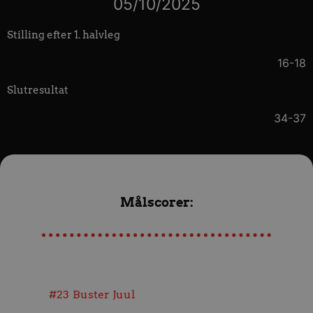
05/10/2025
Stilling efter 1. halvleg
16-18
Slutresultat
34-37
Målscorer:
#23
Buster Juul