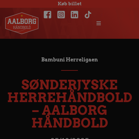
Køb billet
Bambuni Herreligaen
SØNDERJYSKE
HERREHÅNDBOLD
– AALBORG
HÅNDBOLD