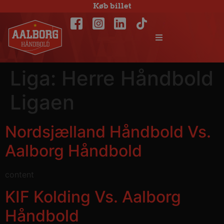
Køb billet
Liga:
Herre Håndbold
Ligaen
Nordsjælland Håndbold Vs.
Aalborg Håndbold
content
KIF Kolding Vs. Aalborg
Håndbold