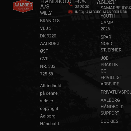
HÅNDBOLD
ANDET
+45 96
A/S
35 20 30
SAMARBEJDSK
INFO@AALBORGHAANDBOLD.DK
WILLY
YOUTH
__cf_bm
29 minu
Cloudflare Inc.
BRANDTS
56
.linkedin.com
CAMP
sekund
VEJ 31
2026
DK-9220
Google Privacy Policy
SPAR
AALBORG
NORD
STJERNER
ØST
CookieScriptConsent
4 uger
CookieScript
JOB,
CVR-
dag
aalborghaandbold.dk
PRAKTIK
NR. 333
OG
725 58
FRIVILLIGT
ARBEJDE
Alt indhold
PRIVATLIVSPOL
på denne
VISITOR_PRIVACY_METADATA
5 måne
AALBORG
YouTube
side er
4 uge
.youtube.com
HÅNDBOLD
copyright
SUPPORT
Aalborg
COOKIES
Håndbold.