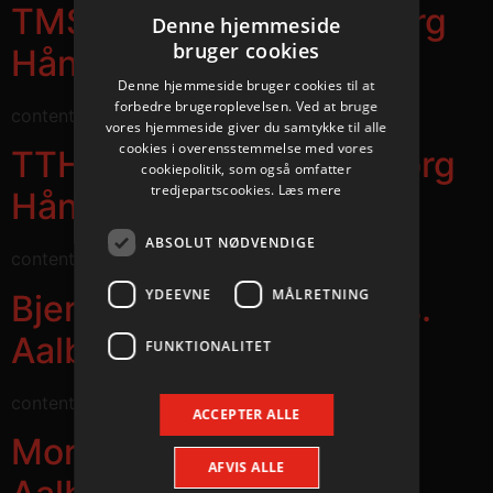
TMS Ringsted Vs. Aalborg
Denne hjemmeside
bruger cookies
Håndbold
Denne hjemmeside bruger cookies til at
forbedre brugeroplevelsen. Ved at bruge
content
vores hjemmeside giver du samtykke til alle
cookies i overensstemmelse med vores
TTH Holstebro Vs. Aalborg
cookiepolitik, som også omfatter
tredjepartscookies.
Læs mere
Håndbold
ABSOLUT NØDVENDIGE
content
YDEEVNE
MÅLRETNING
Bjerringbro-Silkeborg Vs.
Aalborg Håndbold
FUNKTIONALITET
content
ACCEPTER ALLE
Mors-Thy Håndbold Vs.
AFVIS ALLE