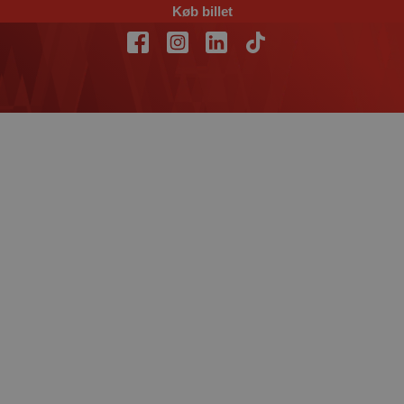
Køb billet
Matchfacts: Aalborg
Håndbold – Ribe
Esbjerg HH