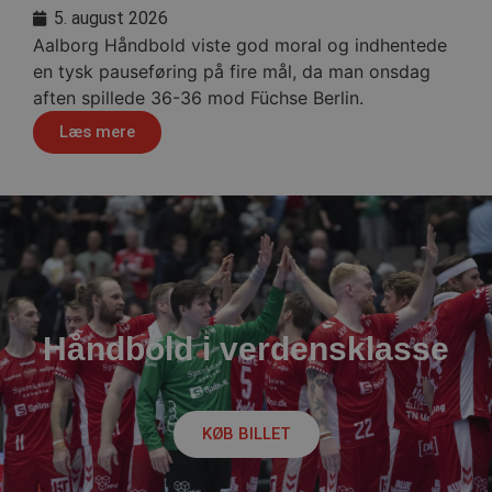
56
.linkedin.com
5. august 2026
sekund
Aalborg Håndbold viste god moral og indhentede
Google Privacy Policy
en tysk pauseføring på fire mål, da man onsdag
aften spillede 36-36 mod Füchse Berlin.
CookieScriptConsent
4 uger
Læs mere
CookieScript
dag
aalborghaandbold.dk
VISITOR_PRIVACY_METADATA
5 måne
YouTube
4 uge
.youtube.com
Håndbold i verdensklasse
KØB BILLET