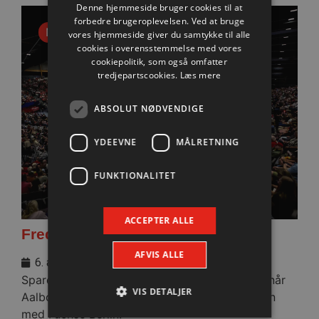
Denne hjemmeside bruger cookies til at
forbedre brugeroplevelsen. Ved at bruge
Nyhed
vores hjemmeside giver du samtykke til alle
cookies i overensstemmelse med vores
cookiepolitik, som også omfatter
tredjepartscookies.
Læs mere
ABSOLUT NØDVENDIGE
YDEEVNE
MÅLRETNING
FUNKTIONALITET
ACCEPTER ALLE
Fredagens testbrag totalt udsolgt
AFVIS ALLE
6. august 2026
Sparekassen Danmark Arena bliver helt fyldt, når
VIS DETALJER
Aalborg Håndbold fredag aften tørner sammen
med Füchse Berlin.