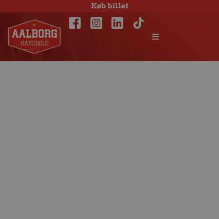
Køb billet
Matchfacts: BSV –
Aalborg Håndbold