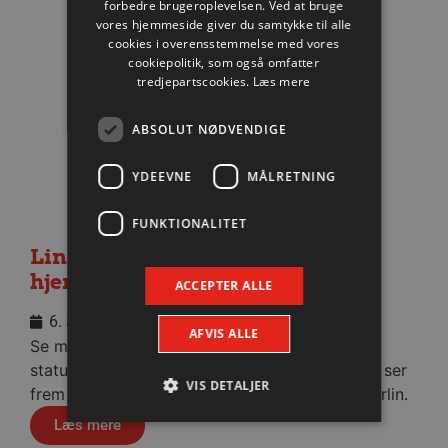
forbedre brugeroplevelsen. Ved at bruge
vores hjemmeside giver du samtykke til alle
cookies i overensstemmelse med vores
cookiepolitik, som også omfatter
tredjepartscookies.
Læs mere
ABSOLUT NØDVENDIGE
YDEEVNE
MÅLRETNING
FUNKTIONALITET
Lindskog glæder sig til første
hjemmekamp
ACCEPTER ALLE
6. august 2026
AFVIS ALLE
Se med når nytilkomne Anton Lindskog giver
status på sin første tid i Aalborg Håndbold og ser
VIS DETALJER
frem mod fredagens testkamp mod Füchse Berlin.
Læs mere