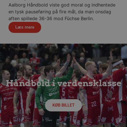
sekund
Aalborg Håndbold viste god moral og indhentede
en tysk pauseføring på fire mål, da man onsdag
Google Privacy Policy
aften spillede 36-36 mod Füchse Berlin.
Læs mere
CookieScriptConsent
4 uger
CookieScript
dag
aalborghaandbold.dk
VISITOR_PRIVACY_METADATA
5 måne
YouTube
4 uge
.youtube.com
Håndbold i verdensklasse
KØB BILLET