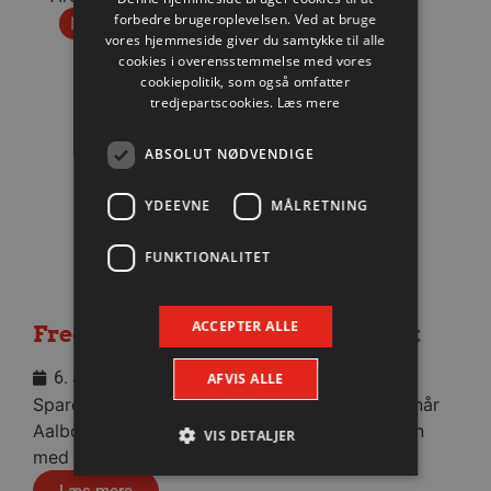
forbedre brugeroplevelsen. Ved at bruge
Nyhed
vores hjemmeside giver du samtykke til alle
cookies i overensstemmelse med vores
cookiepolitik, som også omfatter
tredjepartscookies.
Læs mere
ABSOLUT NØDVENDIGE
YDEEVNE
MÅLRETNING
FUNKTIONALITET
ACCEPTER ALLE
Fredagens testbrag totalt udsolgt
6. august 2026
AFVIS ALLE
Sparekassen Danmark Arena bliver helt fyldt, når
Aalborg Håndbold fredag aften tørner sammen
VIS DETALJER
med Füchse Berlin.
Læs mere