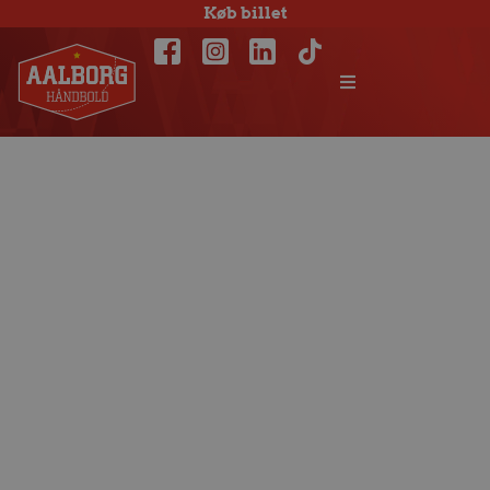
Køb billet
Matchfacts: HC
Midtjylland –
Aalborg Håndbold