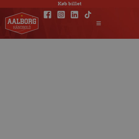
Køb billet
Matchfacts:
Kadetten
Schaffhausen –
Aalborg Håndbold