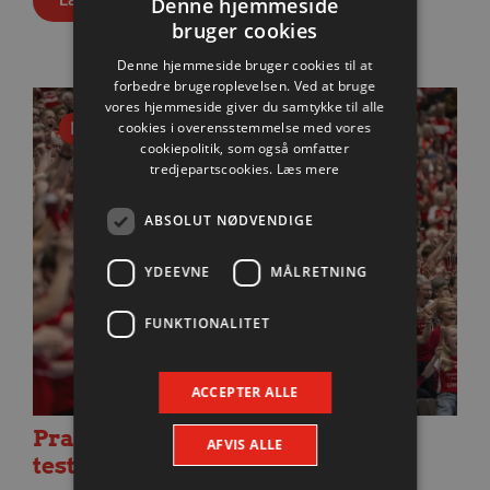
Denne hjemmeside
bruger cookies
Denne hjemmeside bruger cookies til at
forbedre brugeroplevelsen. Ved at bruge
vores hjemmeside giver du samtykke til alle
Nyhed
cookies i overensstemmelse med vores
cookiepolitik, som også omfatter
tredjepartscookies.
Læs mere
ABSOLUT NØDVENDIGE
YDEEVNE
MÅLRETNING
FUNKTIONALITET
ACCEPTER ALLE
Praktisk information til dagens
AFVIS ALLE
testkamp mod Füchse Berlin