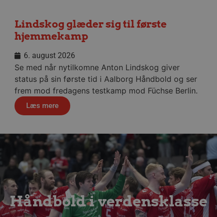
__cf_bm
29 minu
Cloudflare Inc.
Lindskog glæder sig til første
56
.linkedin.com
sekund
hjemmekamp
Google Privacy Policy
6. august 2026
Se med når nytilkomne Anton Lindskog giver
status på sin første tid i Aalborg Håndbold og ser
CookieScriptConsent
4 uger
CookieScript
dag
aalborghaandbold.dk
frem mod fredagens testkamp mod Füchse Berlin.
Læs mere
VISITOR_PRIVACY_METADATA
5 måne
YouTube
4 uge
.youtube.com
Håndbold i verdensklasse