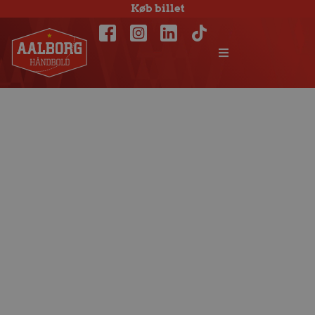
Køb billet
Matchfacts: KIF
Kolding
København –
Aalborg Håndbold