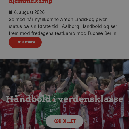
hjemmekamp
__cf_bm
29 minu
Cloudflare Inc.
56
.linkedin.com
sekund
6. august 2026
Se med når nytilkomne Anton Lindskog giver
Google Privacy Policy
status på sin første tid i Aalborg Håndbold og ser
frem mod fredagens testkamp mod Füchse Berlin.
CookieScriptConsent
4 uger
CookieScript
Læs mere
dag
aalborghaandbold.dk
VISITOR_PRIVACY_METADATA
5 måne
YouTube
4 uge
.youtube.com
Håndbold i verdensklasse
KØB BILLET