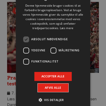
Denne hjemmeside bruger cookies til at
forbedre brugeroplevelsen. Ved at bruge
Nyhed
vores hjemmeside giver du samtykke til alle
cookies i overensstemmelse med vores
cookiepolitik, som også omfatter
tredjepartscookies.
Læs mere
ABSOLUT NØDVENDIGE
YDEEVNE
MÅLRETNING
FUNKTIONALITET
ACCEPTER ALLE
Praktisk information til dagens
testkamp mod Füchse Berlin
AFVIS ALLE
7. august 2026
Læs praktisk info til aftenens kamp i Sparekassen
VIS DETALJER
Danmark Arena.