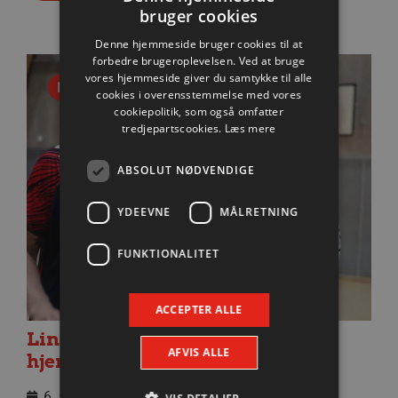
bruger cookies
Denne hjemmeside bruger cookies til at
forbedre brugeroplevelsen. Ved at bruge
vores hjemmeside giver du samtykke til alle
Nyhed
cookies i overensstemmelse med vores
cookiepolitik, som også omfatter
tredjepartscookies.
Læs mere
ABSOLUT NØDVENDIGE
YDEEVNE
MÅLRETNING
FUNKTIONALITET
ACCEPTER ALLE
Lindskog glæder sig til første
AFVIS ALLE
hjemmekamp
6. august 2026