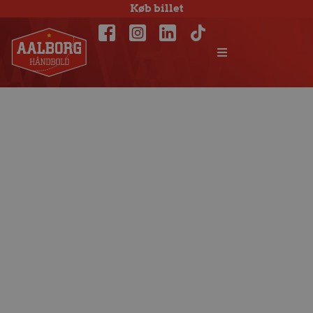
Køb billet
Matchfacts: Odder
Håndbold –
Aalborg Håndbold