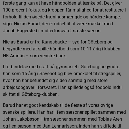
første gang kun at have håndbolden at tænke på. Det giver
100 procent fokus, og kroppen får mulighed for at restituere i
forhold til den øgede træningsmængde og hårdere kampe,
siger Niclas Barud, der er udset til at være makker med
Jacob Bagersted i midterforsvaret næste sæson.
Niclas Barud er fra Kungsbacke – syd for Göteborg og
begyndte med at spille håndbold som 10-11-årig i klubben
HK Aranäs – som venstre back.
I forbindelse med start på gymnasiet i Göteborg begyndte
han som 16-årig i Sävehof og blev omskolet til stregspiller,
hvor han har befundet sig siden samtidig med store
arbejdsopgaver i forsvaret. Han spillede også fodbold indtil
skiftet til Göteborg-klubben.
Barud har et godt kendskab til de fleste af vores øvrige
svenske spillere. Han har i fem sæsoner spillet sammen med
Johan Jakobsson, i tre sæsoner sammen med Tobias Aren
og i en sæson med Jan Lennartsson, inden han skiftede til