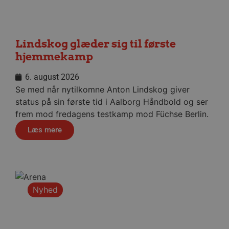
hjemmesidens grundlæggende funktionalitet
såsom brugerlogin og kontoadministration.
Hjemmesiden kan ikke bruges korrekt uden de
absolut nødvendige cookies.
Lindskog glæder sig til første
Navn
Udbyder / Domæne
Udløbsd
hjemmekamp
/dyna-.*/i
.aalborghaandbold.dk
Sessi
6. august 2026
Se med når nytilkomne Anton Lindskog giver
_dcid
1 år 
Google
måne
.aalborghaandbold.dk
status på sin første tid i Aalborg Håndbold og ser
frem mod fredagens testkamp mod Füchse Berlin.
Læs mere
__cf_bm
29 minu
Cloudflare Inc.
56
.linkedin.com
sekund
Nyhed
Google Privacy Policy