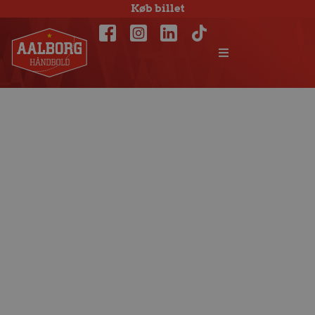
Køb billet
Niclas Barud vil
vinde titler med
Aalborg Håndbold