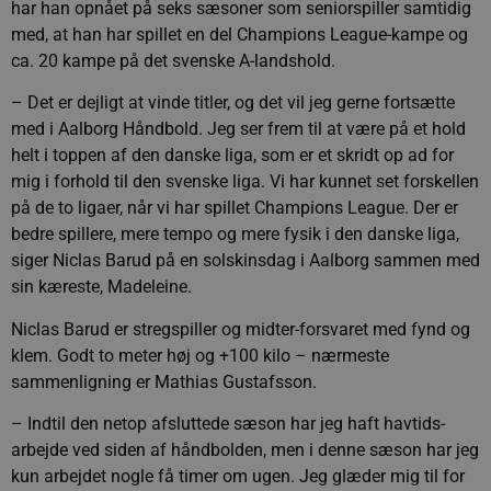
har han opnået på seks sæsoner som seniorspiller samtidig
med, at han har spillet en del Champions League-kampe og
ca. 20 kampe på det svenske A-landshold.
– Det er dejligt at vinde titler, og det vil jeg gerne fortsætte
med i Aalborg Håndbold. Jeg ser frem til at være på et hold
helt i toppen af den danske liga, som er et skridt op ad for
mig i forhold til den svenske liga. Vi har kunnet set forskellen
på de to ligaer, når vi har spillet Champions League. Der er
bedre spillere, mere tempo og mere fysik i den danske liga,
siger Niclas Barud på en solskinsdag i Aalborg sammen med
sin kæreste, Madeleine.
Niclas Barud er stregspiller og midter-forsvaret med fynd og
klem. Godt to meter høj og +100 kilo – nærmeste
sammenligning er Mathias Gustafsson.
– Indtil den netop afsluttede sæson har jeg haft havtids-
arbejde ved siden af håndbolden, men i denne sæson har jeg
kun arbejdet nogle få timer om ugen. Jeg glæder mig til for