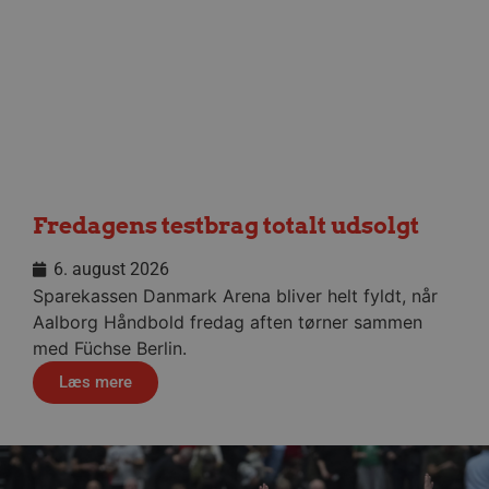
CookieScriptConsent
4 uger
CookieScript
dag
aalborghaandbold.dk
VISITOR_PRIVACY_METADATA
5 måne
YouTube
4 uge
.youtube.com
Fredagens testbrag totalt udsolgt
6. august 2026
Sparekassen Danmark Arena bliver helt fyldt, når
Aalborg Håndbold fredag aften tørner sammen
med Füchse Berlin.
Læs mere
lf-cmp-189350
aalborghaandbold.dk
1 år