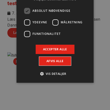
testkamp mod Füchse Berlin
ABSOLUT NØDVENDIGE
7. august 2026
Læs praktisk info til aftenens kamp i Sparekassen
YDEEVNE
MÅLRETNING
Danmark Arena.
Læs mere
FUNKTIONALITET
ACCEPTER ALLE
AFVIS ALLE
Nyhed
VIS DETALJER
Absolut nødvendige
Ydeevne
Målretning
Funktionalitet
Absolut nødvendige cookies muliggør