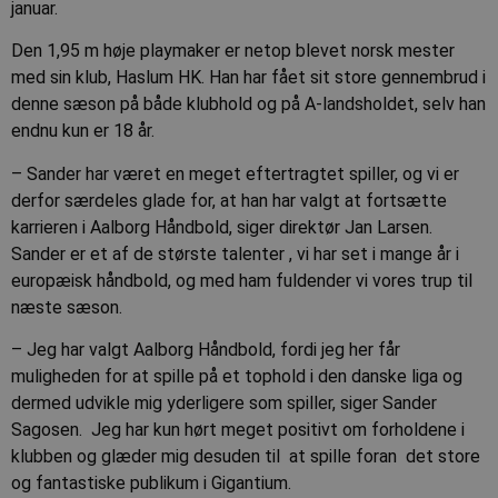
januar.
Den 1,95 m høje playmaker er netop blevet norsk mester
med sin klub, Haslum HK. Han har fået sit store gennembrud i
denne sæson på både klubhold og på A-landsholdet, selv han
endnu kun er 18 år.
– Sander har været en meget eftertragtet spiller, og vi er
derfor særdeles glade for, at han har valgt at fortsætte
karrieren i Aalborg Håndbold, siger direktør Jan Larsen.
Sander er et af de største talenter , vi har set i mange år i
europæisk håndbold, og med ham fuldender vi vores trup til
næste sæson.
– Jeg har valgt Aalborg Håndbold, fordi jeg her får
muligheden for at spille på et tophold i den danske liga og
dermed udvikle mig yderligere som spiller, siger Sander
Sagosen. Jeg har kun hørt meget positivt om forholdene i
klubben og glæder mig desuden til at spille foran det store
og fantastiske publikum i Gigantium.