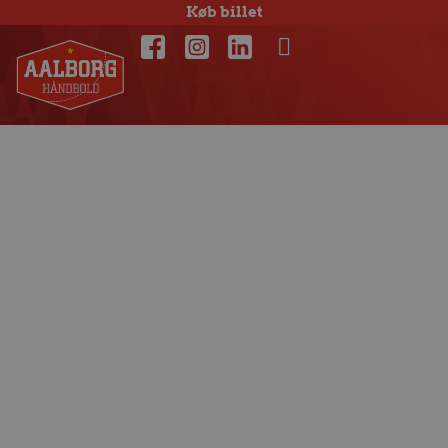
Køb billet
Norsk super-
talent skifter til
Aalborg Håndbold