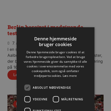
Berlin besejret i medrivende
testkamp
Denne hjemmeside
7. august 2026
bruger cookies
I en stopfyldt Sparekassen Danmark Arena fik
Denne hjemmeside bruger cookies til at
Aalborg Håndbold skovlen under de tyske gæster,
forbedre brugeroplevelsen. Ved at bruge
der blev slået med cifrene 30-28 efter pauseføring
vores hjemmeside giver du samtykke til alle
cookies i overensstemmelse med vores
på 16-12.
cookiepolitik, som også omfatter
Læs mere
tredjepartscookies.
Læs mere
ABSOLUT NØDVENDIGE
YDEEVNE
MÅLRETNING
Nyhed
FUNKTIONALITET