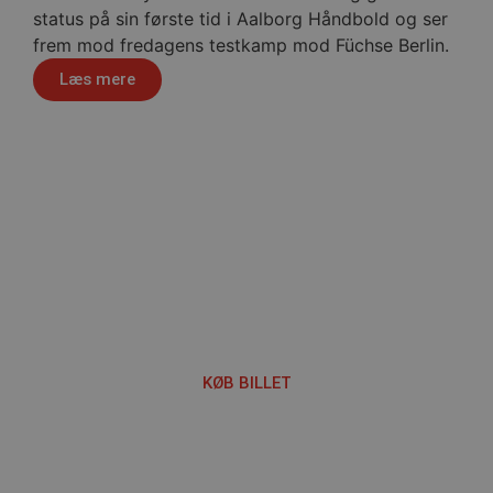
status på sin første tid i Aalborg Håndbold og ser
VISITOR_PRIVACY_METADATA
5 måne
YouTube
frem mod fredagens testkamp mod Füchse Berlin.
4 uge
.youtube.com
Læs mere
Håndbold i verdensklasse
lf-cmp-189350
aalborghaandbold.dk
1 år
KØB BILLET