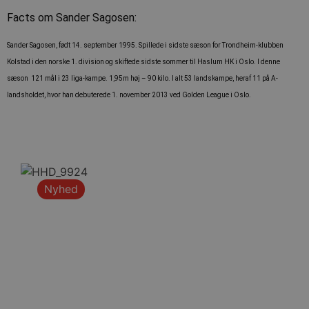
Facts om Sander Sagosen:
Sander Sagosen, født 14. september 1995. Spillede i sidste sæson for Trondheim-klubben
Kolstad i den norske 1. division og skiftede sidste sommer til Haslum HK i Oslo. I denne
sæson 121 mål i 23 liga-kampe. 1,95m høj – 90 kilo. I alt 53 landskampe, heraf 11 på A-
landsholdet, hvor han debuterede 1. november 2013 ved Golden League i Oslo.
Nyhed