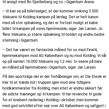
til ansigt med Bo Spellerberg og co. i Gigantium Arena.
– Vi kan se på billetsalget, at der kommer omkring 3.500
tilskuere til Kolding-kampen på lørdag. Det er helt kanon
med så stor opbakning, og det er fortsat muligt at købe
billet til kampen på vores hjemmeside, siger Jan Larsen. Jo
flere tilskuere, jo større opbakning til holdet og endnu bedre
stemning i Gigantium.
– Det har været en fantastisk måned for os med Final4,
hjemmekampen mod AG København og nu mod Kolding. Vi når
op på samlet 16.000 tilskuere og 1,2 mio. tv-seere på bare
en måned på hjemmebane i Gigantium, siger Jan Larsen.
På den sportslige del er der forhåbninger om, at Ole Erevik er
klar til at træde ind i truppen igen mod sine tidligere
holdkammerater fra Kolding, men intet er endnu sikkert før
de sidste træninger op til kampen. Vi har revanche til gode
for et knebent nederlag i Kolding i oktober, men kommer
med god selvtillid efter sejr over AG København og uafgjort i