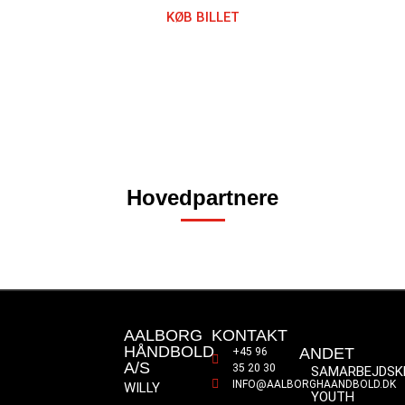
KØB BILLET
Hovedpartnere
AALBORG
KONTAKT
HÅNDBOLD
ANDET
+45 96
A/S
35 20 30
SAMARBEJDSK
INFO@AALBORGHAANDBOLD.DK
WILLY
YOUTH