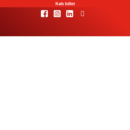
Køb billet
Op mod 3.500 i
Gigantium lørdag
mod Kolding