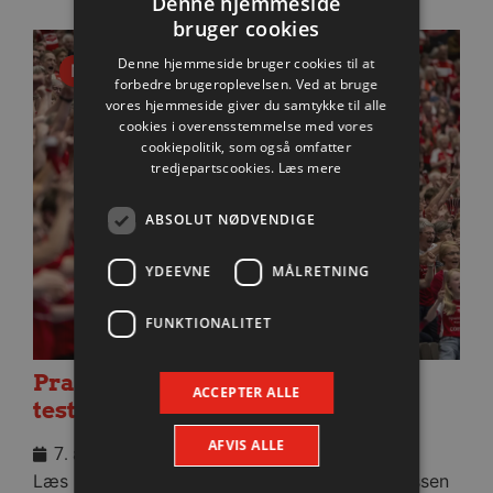
Denne hjemmeside
bruger cookies
Denne hjemmeside bruger cookies til at
Nyhed
forbedre brugeroplevelsen. Ved at bruge
vores hjemmeside giver du samtykke til alle
cookies i overensstemmelse med vores
cookiepolitik, som også omfatter
tredjepartscookies.
Læs mere
ABSOLUT NØDVENDIGE
YDEEVNE
MÅLRETNING
FUNKTIONALITET
Praktisk information til dagens
ACCEPTER ALLE
testkamp mod Füchse Berlin
AFVIS ALLE
7. august 2026
Læs praktisk info til aftenens kamp i Sparekassen