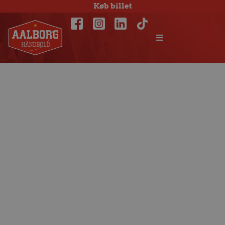
Køb billet
Pokalkamp i
Holstebro fastlagt
til lørdag 1.
september