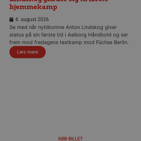
hjemmekamp
__cf_bm
29 minu
Cloudflare Inc.
56
.linkedin.com
6. august 2026
sekund
Se med når nytilkomne Anton Lindskog giver
Google Privacy Policy
status på sin første tid i Aalborg Håndbold og ser
frem mod fredagens testkamp mod Füchse Berlin.
Læs mere
CookieScriptConsent
4 uger
CookieScript
dag
aalborghaandbold.dk
VISITOR_PRIVACY_METADATA
5 måne
YouTube
4 uge
.youtube.com
Håndbold i verdensklasse
KØB BILLET