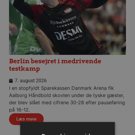
Berlin besejret i medrivende
testkamp
7. august 2026
I en stopfyldt Sparekassen Danmark Arena fik
Aalborg Håndbold skovlen under de tyske gæster,
der blev slået med cifrene 30-28 efter pauseføring
på 16-12.
Læs mere