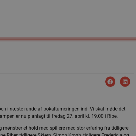
mpen i næste runde af pokalturneringen ind. Vi skal møde det
en er nu planlagt til fredag 27. april kl. 19.00 i Ribe.
mønstrer et hold med spillere med stor erfaring fra tidligere
e Riber, tidligere Skjern, Simon Krogh, tidligere Fredericia og