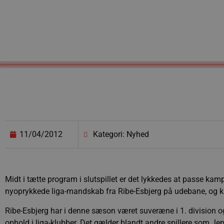
11/04/2012
Kategori: Nyhed
Midt i tætte program i slutspillet er det lykkedes at passe ka
nyoprykkede liga-mandskab fra Ribe-Esbjerg på udebane, og kamp
Ribe-Esbjerg har i denne sæson været suveræne i 1. division og 
ophold i liga-klubber. Det gælder blandt andre spillere som Jepp