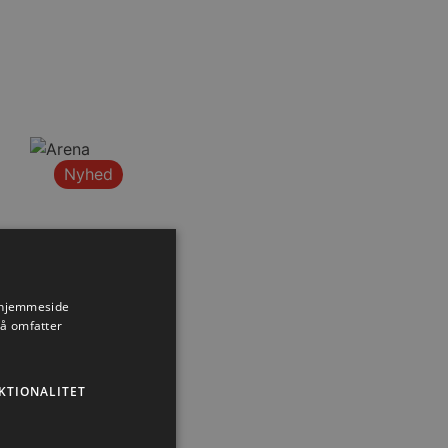
Nyhed
s hjemmeside
så omfatter
KTIONALITET