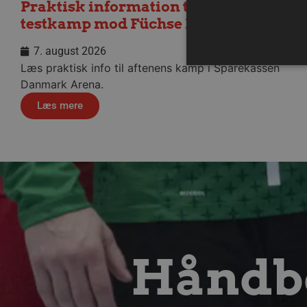
Praktisk information til dagens
testkamp mod Füchse Berlin
7. august 2026
Læs praktisk info til aftenens kamp i Sparekassen
Danmark Arena.
Læs mere
Absolut nødvendige cookies
kan ikke bruges korrekt ude
Navn
/dyna-.*/i
_dcid
__cf_bm
Håndbo
CookieScriptConsent
Google Privacy Poli