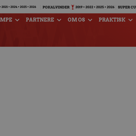
AMPE
PARTNERE
OM OS
PRAKTISK
ykkere fastlagt til
 april