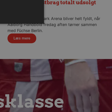
Fredagens testbrag totalt udsolgt
6. august 2026
Sparekassen Danmark Arena bliver helt fyldt, når
Aalborg Håndbold fredag aften tørner sammen
med Füchse Berlin.
Læs mere
ministration. Hjemmesiden
ndividuelle klienter bag en
tillinger pr. klient. Den
g kan ikke fravælges.
em mennesker og bots.
 lave gyldige rapporter om
sklasse
m-tjenesten til at huske
 Det er nødvendigt, at
r korrekt.