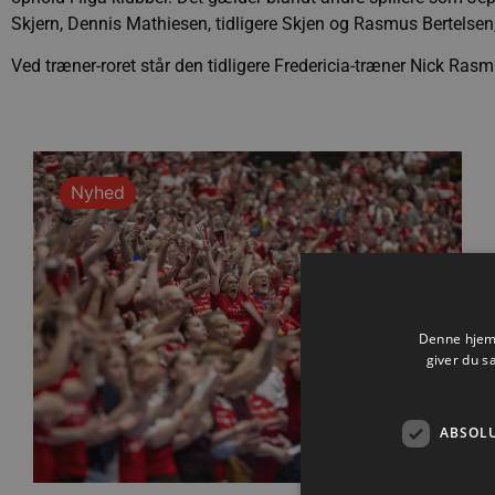
Skjern, Dennis Mathiesen, tidligere Skjen og Rasmus Bertelsen, 
Ved træner-roret står den tidligere Fredericia-træner Nick Ras
Nyhed
Denne hjemm
giver du s
ABSOL