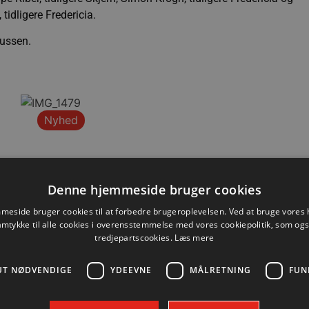
tidligere Fredericia.
mussen.
Nyhed
Denne hjemmeside bruger cookies
eside bruger cookies til at forbedre brugeroplevelsen. Ved at bruge vore
amtykke til alle cookies i overensstemmelse med vores cookiepolitik, som og
tredjepartscookies.
Læs mere
UT NØDVENDIGE
YDEEVNE
MÅLRETNING
FUN