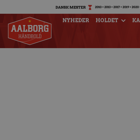
NYHEDER
HOLDET
K
Pokalkamp mod opr
27.